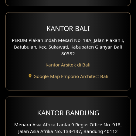
Desain Ruko
Desain Hotel
KANTOR BALI
Desain Klinik
PERUM Piakan Indah Mesari No. 18A, Jalan Piakan I,
Desain Perumahan
Batubulan, Kec. Sukawati, Kabupaten Gianyar, Bali
80582
Desain Kantor
Kantor Arsitek di Bali
Desain Paviliun
Google Map Emporio Architect Bali
Desain Interior Klinik
Desain Interior Perumahan
KANTOR BANDUNG
Desain Interior Ruko
Menara Asia Afrika Lantai 9 Regus Office No. 918,
Desain Interior Kantor
Jalan Asia Afrika No. 133-137, Bandung 40112