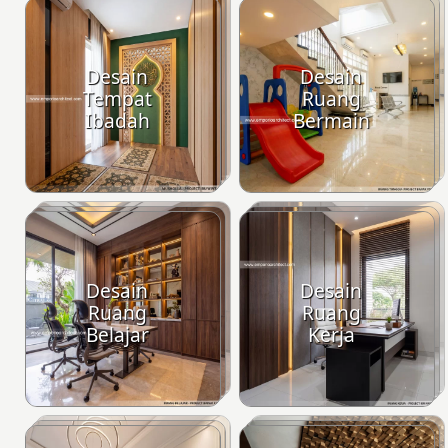
Desain
Desain
Tempat
Ruang
Ibadah
Bermain
Desain
Desain
Ruang
Ruang
Belajar
Kerja