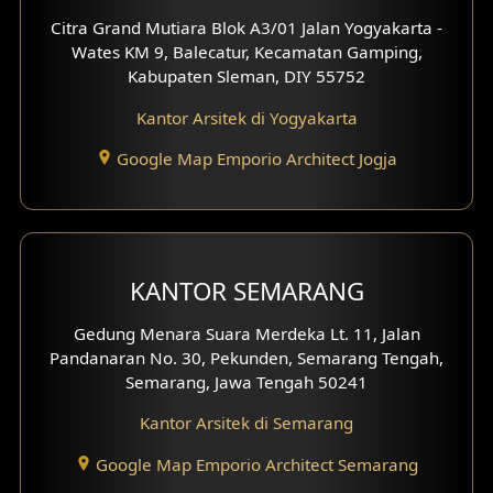
Desain Rumah Moroccan
Citra Grand Mutiara Blok A3/01 Jalan Yogyakarta -
Wates KM 9, Balecatur, Kecamatan Gamping,
Desain Rumah Scandinavian
Kabupaten Sleman, DIY 55752
Desain Rumah Tradisional
Kantor Arsitek di Yogyakarta
Google Map Emporio Architect Jogja
Desain Rumah Santorini
Desain Balkon
Desain Void
KANTOR SEMARANG
Desain Toilet Tamu
Gedung Menara Suara Merdeka Lt. 11, Jalan
Pandanaran No. 30, Pekunden, Semarang Tengah,
Desain Kanopi
Semarang, Jawa Tengah 50241
Desain Gazebo
Kantor Arsitek di Semarang
Desain Pantry
Google Map Emporio Architect Semarang