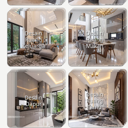
Desain
Desain
Ruang
Ruang
Keluarga
Makan
Desain
Desain
Ruang
Dapur
Tamu