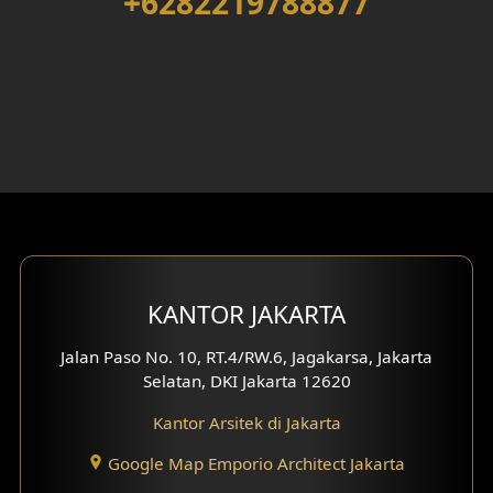
+6282219788877
Desain Rumah 3 Lantai
Desain Rumah 4 Lantai
Desain Ruang Kerja
Desain Ruang Hiburan
Eksterior Tampak Belakang
Eksterior Tampak Depan
Eksterior Tampak Samping
KANTOR JAKARTA
Desain Eksterior Villa
Jalan Paso No. 10, RT.4/RW.6, Jagakarsa, Jakarta
Selatan, DKI Jakarta 12620
Desain Eksterior Ruko
Kantor Arsitek di Jakarta
Desain Eksterior Perumahan
Google Map Emporio Architect Jakarta