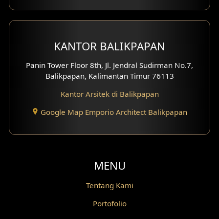
Desain Koridor
Desain Mini Theater
KANTOR BALIKPAPAN
Fasad Rumah Villa Bali
Panin Tower Floor 8th, Jl. Jendral Sudirman No.7,
Desain Split Level
Balikpapan, Kalimantan Timur 76113
Kantor Arsitek di Balikpapan
Desain Wallpanel
Google Map Emporio Architect Balikpapan
Desain Wallpaper
Desain Backyard
Desain Grill Kayu
MENU
Desain Railing
Tentang Kami
Portofolio
Desain Partisi