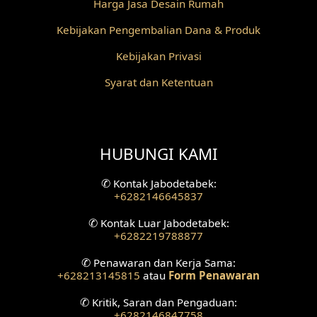
Harga Jasa Desain Rumah
Desain Pilar
Kebijakan Pengembalian Dana & Produk
Desain Fasad Depan
Kebijakan Privasi
Desain Fasad Belakang
Syarat dan Ketentuan
Desain Ruang Studio Musik
Desain Rumah American Style
HUBUNGI KAMI
Fasad Rumah American Style
✆
Kontak Jabodetabek:
+6282146645837
Desain Interior Villa
✆
Kontak Luar Jabodetabek:
Desain Plafon
+6282219788877
✆
Penawaran dan Kerja Sama:
Desain Ruang Tunggu
+628213145815
atau
Form Penawaran
Desain Ruang Perawatan
✆
Kritik, Saran dan Pengaduan:
+6282146847758