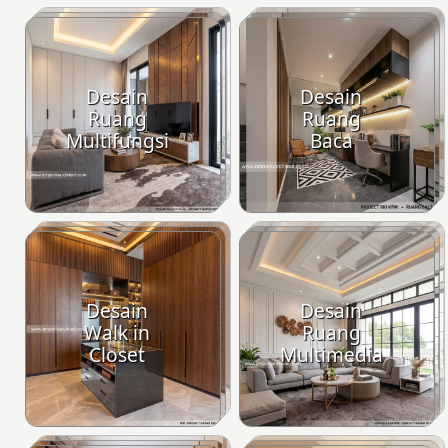
Desain
Desain
Ruang
Ruang
Multifungsi
Baca
Desain
Desain
Walk in
Ruang
Closet
Multimedia