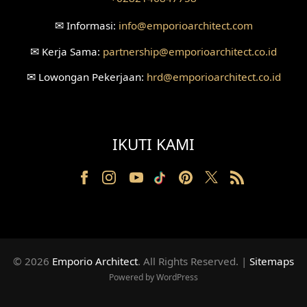
Desain Ruang Konsultasi
✉
Informasi:
info
@emporioarchitect.com
Desain Ruang Receptionist
✉
Kerja Sama:
partnership
@emporioarchitect.co.id
Desain Eksterior Klinik
✉
Lowongan Pekerjaan:
hrd
@emporioarchitect.co.id
Desain Mushola
Desain Teras
IKUTI KAMI
Desain Taman
Desain Area Santai
Tanah Berkontur
Desain Laundry
© 2026
Emporio Architect
. All Rights Reserved
.
|
Sitemaps
Powered by WordPress
Desain Ruang Movie