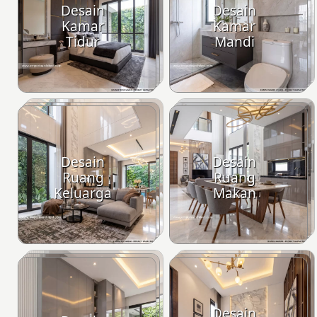
Desain
Desain
Kamar
Kamar
Tidur
Mandi
Desain
Desain
Ruang
Ruang
Keluarga
Makan
Desain