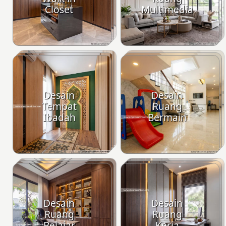
Closet
Multimedia
Desain
Desain
Tempat
Ruang
Ibadah
Bermain
Desain
Desain
Ruang
Ruang
Belajar
Kerja