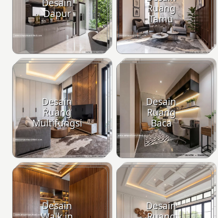
Desain
Ruang
Dapur
Tamu
Desain
Desain
Ruang
Ruang
Multifungsi
Baca
Desain
Desain
Walk in
Ruang