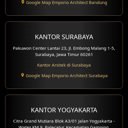
Google Map Emporio Architect Bandung
Desain Interior Ruko
Desain Interior Kantor
Desain Interior Hotel
KANTOR SURABAYA
Eksterior Tampak Hook
Pakuwon Center Lantai 23, Jl. Embong Malang 1-5,
Surabaya, Jawa Timur 60261
Eksterior dengan Pagar
Kantor Arsitek di Surabaya
Fasad Ruko
Google Map Emporio Architect Surabaya
Fasad Paviliun
Fasad Villa
KANTOR YOGYAKARTA
Fasad Klinik
Citra Grand Mutiara Blok A3/01 Jalan Yogyakarta -
Desain Basement
Wates KM 9, Balecatur, Kecamatan Gamping,