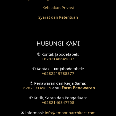
Kebijakan Privasi
Desain Railing
Syarat dan Ketentuan
Desain Partisi
Desain Pilar
HUBUNGI KAMI
Desain Fasad Depan
✆
Kontak Jabodetabek:
Desain Fasad Belakang
+6282146645837
Desain Ruang Studio Musik
✆
Kontak Luar Jabodetabek:
+6282219788877
Desain Rumah American Style
✆
Penawaran dan Kerja Sama:
+628213145815
atau
Form Penawaran
Fasad Rumah American Style
✆
Kritik, Saran dan Pengaduan:
+6282146847758
Desain Interior Villa
✉
Informasi:
info
@emporioarchitect.com
Desain Plafon