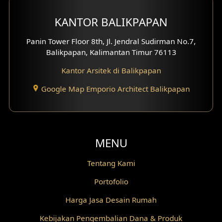
Desain Gazebo
KANTOR BALIKPAPAN
Desain Pantry
Panin Tower Floor 8th, Jl. Jendral Sudirman No.7,
Balikpapan, Kalimantan Timur 76113
Desain Koridor
Kantor Arsitek di Balikpapan
Desain Mini Theater
Google Map Emporio Architect Balikpapan
Fasad Rumah Villa Bali
Desain Split Level
MENU
Desain Wallpanel
Tentang Kami
Desain Wallpaper
Portofolio
Desain Backyard
Harga Jasa Desain Rumah
Desain Grill Kayu
Kebijakan Pengembalian Dana & Produk