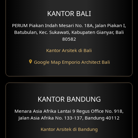
Desain Eksterior Ruko
KANTOR BALI
Desain Eksterior Perumahan
PERUM Piakan Indah Mesari No. 18A, Jalan Piakan I,
Batubulan, Kec. Sukawati, Kabupaten Gianyar, Bali
Desain Ruko
80582
Kantor Arsitek di Bali
Desain Hotel
Google Map Emporio Architect Bali
Desain Klinik
Desain Perumahan
Desain Kantor
KANTOR BANDUNG
Desain Paviliun
Menara Asia Afrika Lantai 9 Regus Office No. 918,
Jalan Asia Afrika No. 133-137, Bandung 40112
Desain Interior Klinik
Kantor Arsitek di Bandung
Desain Interior Perumahan