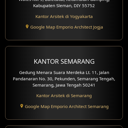
Kabupaten Sleman, DIY 55752
Desain Carport
Kantor Arsitek di Yogyakarta
Desain Mezanin
Google Map Emporio Architect Jogja
Desain Rumah Moroccan
Desain Rumah Scandinavian
KANTOR SEMARANG
Desain Rumah Tradisional
Gedung Menara Suara Merdeka Lt. 11, Jalan
Desain Rumah Santorini
Pandanaran No. 30, Pekunden, Semarang Tengah,
Semarang, Jawa Tengah 50241
Desain Balkon
Kantor Arsitek di Semarang
Desain Void
Google Map Emporio Architect Semarang
Desain Toilet Tamu
Desain Kanopi