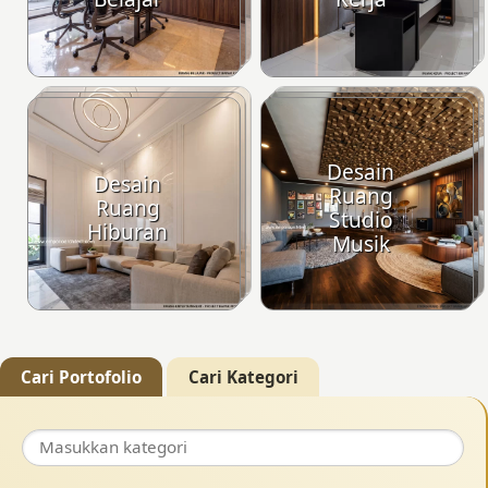
Desain
Desain
Ruang
Ruang
Studio
Hiburan
Musik
Cari Portofolio
Cari Kategori