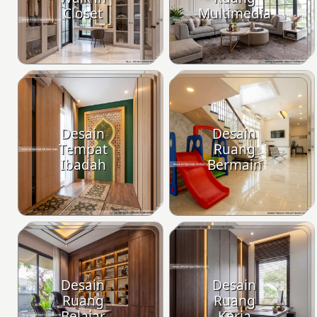
Closet
Multimedia
Desain
Desain
Tempat
Ruang
Ibadah
Bermain
Desain
Desain
Ruang
Ruang
Belajar
Kerja