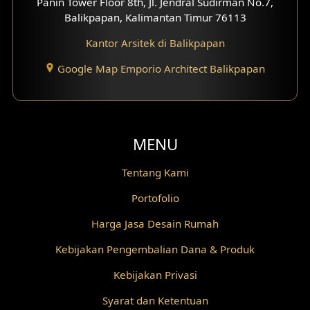
Panin Tower Floor 8th, Jl. Jendral Sudirman No.7,
Balikpapan, Kalimantan Timur 76113
Desain Gazebo
Kantor Arsitek di Balikpapan
Desain Pantry
Google Map Emporio Architect Balikpapan
Desain Koridor
Desain Mini Theater
MENU
Fasad Rumah Villa Bali
Tentang Kami
Desain Split Level
Portofolio
Desain Wallpanel
Harga Jasa Desain Rumah
Desain Wallpaper
Kebijakan Pengembalian Dana & Produk
Desain Backyard
Kebijakan Privasi
Syarat dan Ketentuan
Desain Grill Kayu