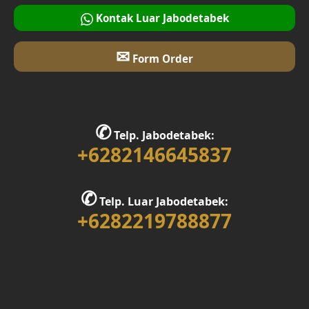
Desain Interior Rumah
Kontak Luar Jabodetabek
Desain Walk in Closet
✉
Form Order
Desain Foyer
Desain Rooftop
✆
Telp. Jabodetabek:
Desain Area Gym
+6282146645837
Desain Bar
✆
Telp. Luar Jabodetabek:
Desain Ruang Multimedia
+6282219788877
Desain Tempat Ibadah
Desain Ruang Bermain
Desain Ruang Belajar