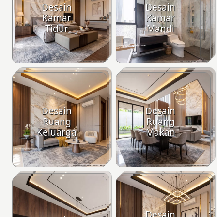
Desain
Desain
Kamar
Kamar
Tidur
Mandi
Desain
Desain
Ruang
Ruang
Keluarga
Makan
Desain