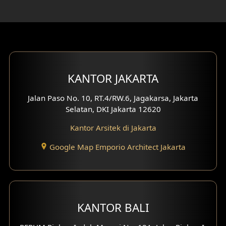
Desain Rumah 1 Lantai
Desain Rumah 2 Lantai
Desain Rumah 3 Lantai
KANTOR JAKARTA
Desain Rumah 4 Lantai
Jalan Paso No. 10, RT.4/RW.6, Jagakarsa, Jakarta
Desain Ruang Kerja
Selatan, DKI Jakarta 12620
Desain Ruang Hiburan
Kantor Arsitek di Jakarta
Google Map Emporio Architect Jakarta
Eksterior Tampak Belakang
Eksterior Tampak Depan
Eksterior Tampak Samping
KANTOR BALI
Desain Eksterior Villa