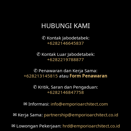
Desain Railing
HUBUNGI KAMI
Desain Partisi
Desain Pilar
✆
Kontak Jabodetabek:
+6282146645837
Desain Fasad Depan
✆
Kontak Luar Jabodetabek:
+6282219788877
Desain Fasad Belakang
✆
Penawaran dan Kerja Sama:
+628213145815
atau
Form Penawaran
Desain Ruang Studio Musik
✆
Kritik, Saran dan Pengaduan:
Desain Rumah American Style
+6282146847758
Fasad Rumah American Style
✉
Informasi:
info
@emporioarchitect.com
✉
Kerja Sama:
partnership
@emporioarchitect.co.id
Desain Interior Villa
✉
Lowongan Pekerjaan:
hrd
@emporioarchitect.co.id
Desain Plafon