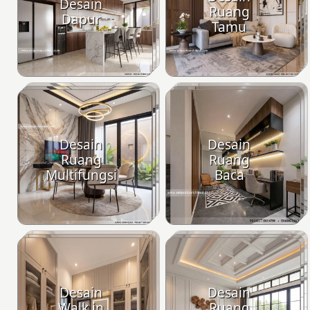
Desain
Ruang
Dapur
Tamu
Desain
Desain
Ruang
Ruang
Multifungsi
Baca
Desain
Desain
Walk in
Ruang