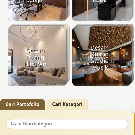
Desain
Desain
Ruang
Ruang
Studio
Hiburan
Musik
Cari Portofolio
Cari Kategori