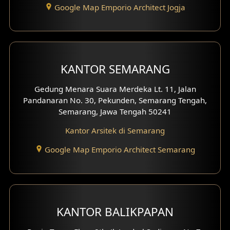
Google Map Emporio Architect Jogja
Desain Carport
Desain Mezanin
Desain Rumah Moroccan
KANTOR SEMARANG
Desain Rumah Scandinavian
Gedung Menara Suara Merdeka Lt. 11, Jalan
Pandanaran No. 30, Pekunden, Semarang Tengah,
Desain Rumah Tradisional
Semarang, Jawa Tengah 50241
Kantor Arsitek di Semarang
Desain Rumah Santorini
Google Map Emporio Architect Semarang
Desain Balkon
Desain Void
Desain Toilet Tamu
KANTOR BALIKPAPAN
Desain Kanopi