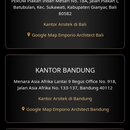
PERUM Piakan Indah Mesari No. 18A, Jalan Piakan I,
Batubulan, Kec. Sukawati, Kabupaten Gianyar, Bali
Desain Eksterior Ruko
80582
Desain Eksterior Perumahan
Kantor Arsitek di Bali
Desain Ruko
Google Map Emporio Architect Bali
Desain Hotel
Desain Klinik
KANTOR BANDUNG
Desain Perumahan
Menara Asia Afrika Lantai 9 Regus Office No. 918,
Desain Kantor
Jalan Asia Afrika No. 133-137, Bandung 40112
Kantor Arsitek di Bandung
Desain Paviliun
Google Map Emporio Architect Bandung
Desain Interior Klinik
Desain Interior Perumahan