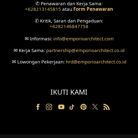
✆
Penawaran dan Kerja Sama:
Desain Ruang Tunggu
+628213145815
atau
Form Penawaran
Desain Ruang Perawatan
✆
Kritik, Saran dan Pengaduan:
+6282146847758
Desain Ruang Konsultasi
✉
Informasi:
info
@emporioarchitect.com
Desain Ruang Receptionist
✉
Kerja Sama:
partnership
@emporioarchitect.co.id
Desain Eksterior Klinik
✉
Lowongan Pekerjaan:
hrd
@emporioarchitect.co.id
Desain Mushola
Desain Teras
IKUTI KAMI
Desain Taman
Desain Area Santai
Tanah Berkontur