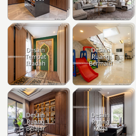
Desain
Desain
Tempat
Ruang
Ibadah
Bermain
Desain
Desain
Ruang
Ruang
Belajar
Kerja