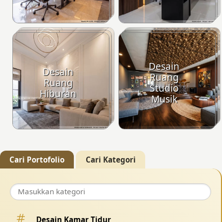
Desain
Desain
Ruang
Ruang
Studio
Hiburan
Musik
Cari Portofolio
Cari Kategori
Desain Kamar Tidur