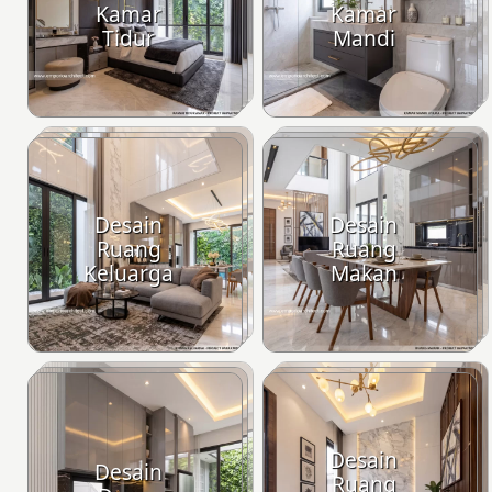
Kamar
Kamar
Tidur
Mandi
Desain
Desain
Ruang
Ruang
Keluarga
Makan
Desain
Desain
Ruang