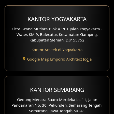
Desain Carport
Desain Mezanin
KANTOR YOGYAKARTA
Desain Rumah Moroccan
Citra Grand Mutiara Blok A3/01 Jalan Yogyakarta -
Wates KM 9, Balecatur, Kecamatan Gamping,
Desain Rumah Scandinavian
Kabupaten Sleman, DIY 55752
Desain Rumah Tradisional
Kantor Arsitek di Yogyakarta
Google Map Emporio Architect Jogja
Desain Rumah Santorini
Desain Balkon
Desain Void
KANTOR SEMARANG
Desain Toilet Tamu
Gedung Menara Suara Merdeka Lt. 11, Jalan
Pandanaran No. 30, Pekunden, Semarang Tengah,
Desain Kanopi
Semarang, Jawa Tengah 50241