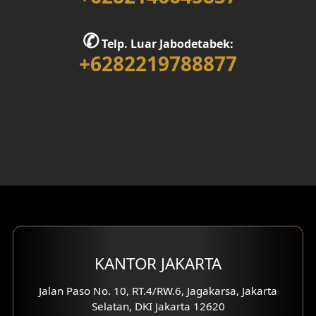
Desain Rumah 1 Lantai
Desain Rumah 2 Lantai
✆
Telp. Luar Jabodetabek:
+6282219788877
Desain Rumah 3 Lantai
Desain Rumah 4 Lantai
Desain Ruang Kerja
Desain Ruang Hiburan
Eksterior Tampak Belakang
Eksterior Tampak Depan
Eksterior Tampak Samping
KANTOR JAKARTA
Desain Eksterior Villa
Jalan Paso No. 10, RT.4/RW.6, Jagakarsa, Jakarta
Selatan, DKI Jakarta 12620