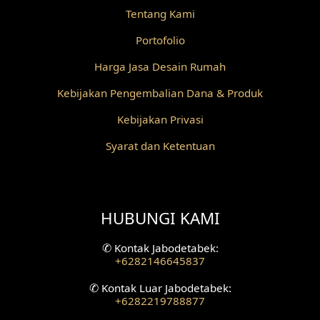
Desain Railing
Tentang Kami
Portofolio
Desain Partisi
Harga Jasa Desain Rumah
Desain Pilar
Kebijakan Pengembalian Dana & Produk
Desain Fasad Depan
Kebijakan Privasi
Desain Fasad Belakang
Syarat dan Ketentuan
Desain Ruang Studio Musik
Desain Rumah American Style
HUBUNGI KAMI
Fasad Rumah American Style
✆
Kontak Jabodetabek:
+6282146645837
Desain Interior Villa
✆
Kontak Luar Jabodetabek:
Desain Plafon
+6282219788877