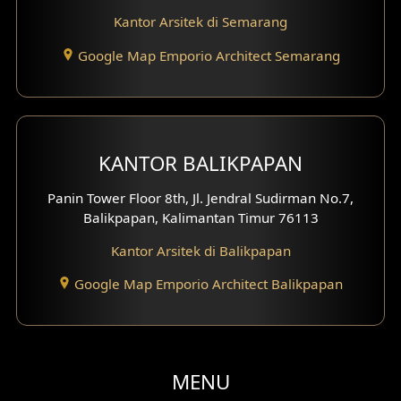
Desain Gazebo
Kantor Arsitek di Semarang
Desain Pantry
Google Map Emporio Architect Semarang
Desain Koridor
Desain Mini Theater
KANTOR BALIKPAPAN
Fasad Rumah Villa Bali
Panin Tower Floor 8th, Jl. Jendral Sudirman No.7,
Desain Split Level
Balikpapan, Kalimantan Timur 76113
Kantor Arsitek di Balikpapan
Desain Wallpanel
Google Map Emporio Architect Balikpapan
Desain Wallpaper
Desain Backyard
Desain Grill Kayu
MENU