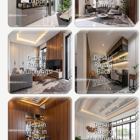
Dapur
Tamu
Desain
Desain
Ruang
Ruang
Multifungsi
Baca
Desain
Desain
Walk in
Ruang
Closet
Multimedia