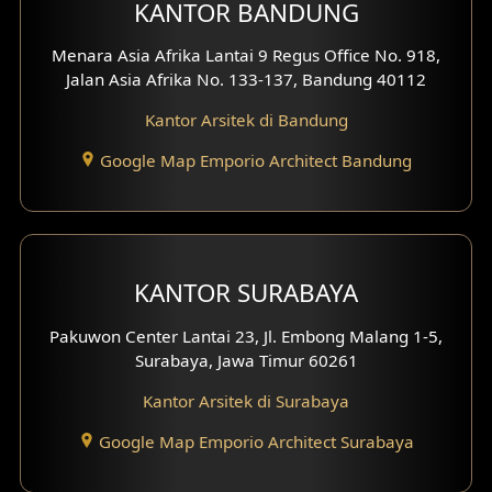
KANTOR BANDUNG
Desain Interior Ruko
Menara Asia Afrika Lantai 9 Regus Office No. 918,
Desain Interior Kantor
Jalan Asia Afrika No. 133-137, Bandung 40112
Desain Interior Hotel
Kantor Arsitek di Bandung
Eksterior Tampak Hook
Google Map Emporio Architect Bandung
Eksterior dengan Pagar
Fasad Ruko
KANTOR SURABAYA
Fasad Paviliun
Pakuwon Center Lantai 23, Jl. Embong Malang 1-5,
Fasad Villa
Surabaya, Jawa Timur 60261
Kantor Arsitek di Surabaya
Fasad Klinik
Google Map Emporio Architect Surabaya
Desain Basement