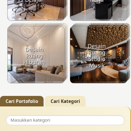
Desain
Desain
Ruang
Ruang
Studio
Hiburan
Musik
Cari Portofolio
Cari Kategori