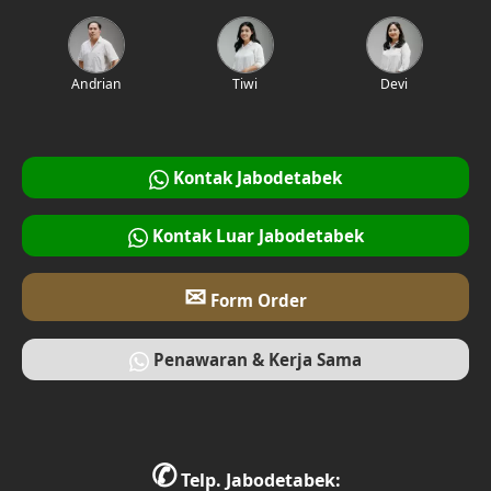
Desain Interior Rumah
Desain Walk in Closet
Andrian
Tiwi
Devi
Desain Foyer
Desain Rooftop
Kontak Jabodetabek
Desain Area Gym
Kontak Luar Jabodetabek
Desain Bar
✉
Form Order
Desain Ruang Multimedia
Penawaran & Kerja Sama
Desain Tempat Ibadah
Desain Ruang Bermain
✆
Desain Ruang Belajar
Telp. Jabodetabek: