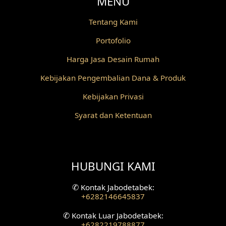
MENU
Desain Railing
Tentang Kami
Portofolio
Desain Partisi
Harga Jasa Desain Rumah
Desain Pilar
Kebijakan Pengembalian Dana & Produk
Desain Fasad Depan
Kebijakan Privasi
Desain Fasad Belakang
Syarat dan Ketentuan
Desain Ruang Studio Musik
Desain Rumah American Style
HUBUNGI KAMI
Fasad Rumah American Style
✆
Kontak Jabodetabek:
+6282146645837
Desain Interior Villa
✆
Kontak Luar Jabodetabek:
Desain Plafon
+6282219788877