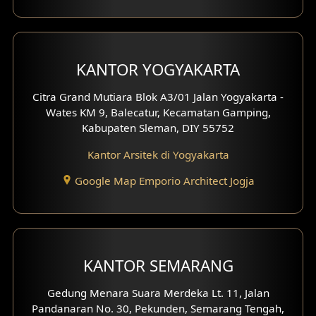
Desain Carport
Desain Mezanin
KANTOR YOGYAKARTA
Desain Rumah Moroccan
Citra Grand Mutiara Blok A3/01 Jalan Yogyakarta -
Wates KM 9, Balecatur, Kecamatan Gamping,
Desain Rumah Scandinavian
Kabupaten Sleman, DIY 55752
Desain Rumah Tradisional
Kantor Arsitek di Yogyakarta
Google Map Emporio Architect Jogja
Desain Rumah Santorini
Desain Balkon
Desain Void
KANTOR SEMARANG
Desain Toilet Tamu
Gedung Menara Suara Merdeka Lt. 11, Jalan
Pandanaran No. 30, Pekunden, Semarang Tengah,
Desain Kanopi