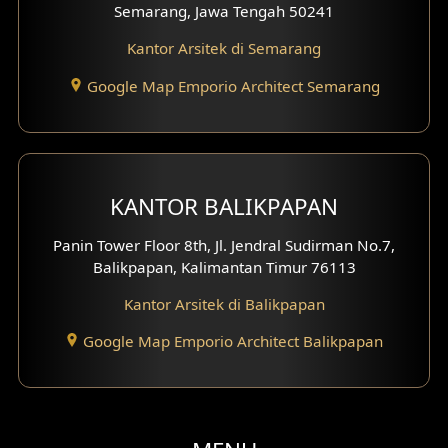
Semarang, Jawa Tengah 50241
Desain Gazebo
Kantor Arsitek di Semarang
Desain Pantry
Google Map Emporio Architect Semarang
Desain Koridor
Desain Mini Theater
KANTOR BALIKPAPAN
Fasad Rumah Villa Bali
Panin Tower Floor 8th, Jl. Jendral Sudirman No.7,
Desain Split Level
Balikpapan, Kalimantan Timur 76113
Kantor Arsitek di Balikpapan
Desain Wallpanel
Google Map Emporio Architect Balikpapan
Desain Wallpaper
Desain Backyard
Desain Grill Kayu