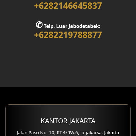
+6282146645837
Desain Rumah 1 Lantai
Desain Rumah 2 Lantai
✆
Telp. Luar Jabodetabek:
+6282219788877
Desain Rumah 3 Lantai
Desain Rumah 4 Lantai
Desain Ruang Kerja
Desain Ruang Hiburan
Eksterior Tampak Belakang
Eksterior Tampak Depan
Eksterior Tampak Samping
KANTOR JAKARTA
Desain Eksterior Villa
Jalan Paso No. 10, RT.4/RW.6, Jagakarsa, Jakarta