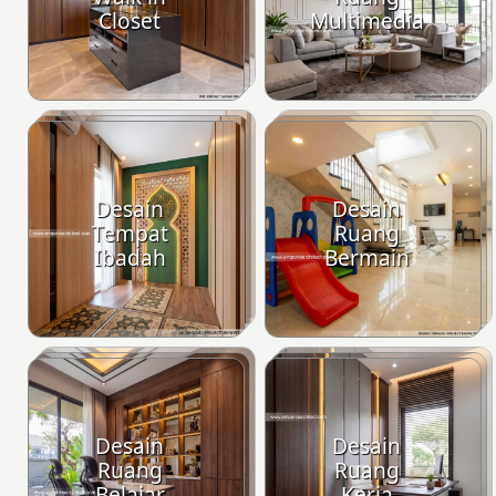
Closet
Multimedia
Desain
Desain
Tempat
Ruang
Ibadah
Bermain
Desain
Desain
Ruang
Ruang
Belajar
Kerja