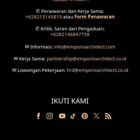
✆
Penawaran dan Kerja Sama:
Desain Ruang Tunggu
+628213145815
atau
Form Penawaran
Desain Ruang Perawatan
✆
Kritik, Saran dan Pengaduan:
+6282146847758
Desain Ruang Konsultasi
✉
Informasi:
info
@emporioarchitect.com
Desain Ruang Receptionist
✉
Kerja Sama:
partnership
@emporioarchitect.co.id
Desain Eksterior Klinik
✉
Lowongan Pekerjaan:
hrd
@emporioarchitect.co.id
Desain Mushola
Desain Teras
IKUTI KAMI
Desain Taman
Desain Area Santai
Tanah Berkontur