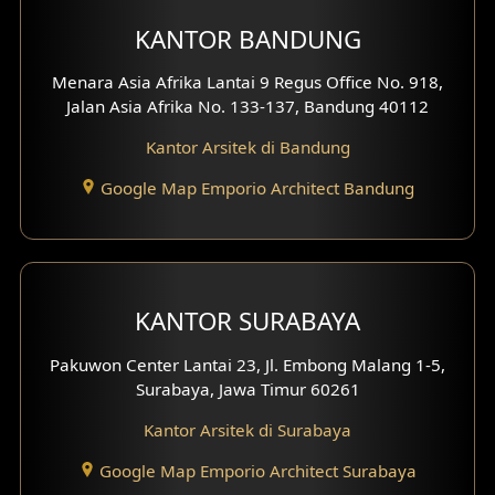
KANTOR BANDUNG
Desain Interior Ruko
Menara Asia Afrika Lantai 9 Regus Office No. 918,
Desain Interior Kantor
Jalan Asia Afrika No. 133-137, Bandung 40112
Desain Interior Hotel
Kantor Arsitek di Bandung
Eksterior Tampak Hook
Google Map Emporio Architect Bandung
Eksterior dengan Pagar
Fasad Ruko
KANTOR SURABAYA
Fasad Paviliun
Pakuwon Center Lantai 23, Jl. Embong Malang 1-5,
Fasad Villa
Surabaya, Jawa Timur 60261
Kantor Arsitek di Surabaya
Fasad Klinik
Google Map Emporio Architect Surabaya
Desain Basement