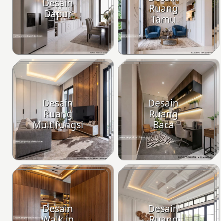
Desain
Ruang
Dapur
Tamu
Desain
Desain
Ruang
Ruang
Multifungsi
Baca
Desain
Desain
Walk in
Ruang