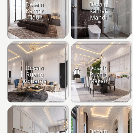
Desain
Desain
Kamar
Kamar
Tidur
Mandi
Desain
Desain
Ruang
Ruang
Keluarga
Makan
Desain