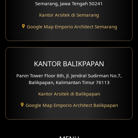
Semarang, Jawa Tengah 50241
Desain Gazebo
Kantor Arsitek di Semarang
Desain Pantry
Google Map Emporio Architect Semarang
Desain Koridor
Desain Mini Theater
KANTOR BALIKPAPAN
Fasad Rumah Villa Bali
Panin Tower Floor 8th, Jl. Jendral Sudirman No.7,
Desain Split Level
Balikpapan, Kalimantan Timur 76113
Kantor Arsitek di Balikpapan
Desain Wallpanel
Google Map Emporio Architect Balikpapan
Desain Wallpaper
Desain Backyard
Desain Grill Kayu