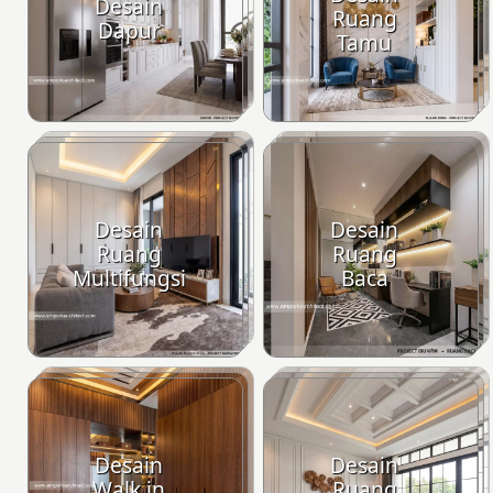
Desain
Ruang
Dapur
Tamu
Desain
Desain
Ruang
Ruang
Multifungsi
Baca
Desain
Desain
Walk in
Ruang