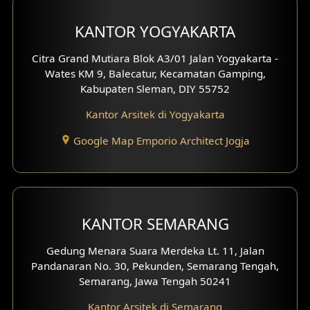
Desain Carport
KANTOR YOGYAKARTA
Desain Mezanin
Citra Grand Mutiara Blok A3/01 Jalan Yogyakarta -
Wates KM 9, Balecatur, Kecamatan Gamping,
Desain Rumah Moroccan
Kabupaten Sleman, DIY 55752
Kantor Arsitek di Yogyakarta
Desain Rumah Scandinavian
Google Map Emporio Architect Jogja
Desain Rumah Tradisional
Desain Rumah Santorini
Desain Balkon
KANTOR SEMARANG
Desain Void
Gedung Menara Suara Merdeka Lt. 11, Jalan
Pandanaran No. 30, Pekunden, Semarang Tengah,
Desain Toilet Tamu
Semarang, Jawa Tengah 50241
Desain Kanopi
Kantor Arsitek di Semarang