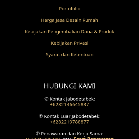
Portofolio
Desain Railing
Harga Jasa Desain Rumah
Desain Partisi
Kebijakan Pengembalian Dana & Produk
Desain Pilar
Kebijakan Privasi
Desain Fasad Depan
Syarat dan Ketentuan
Desain Fasad Belakang
Desain Ruang Studio Musik
HUBUNGI KAMI
Desain Rumah American Style
✆
Kontak Jabodetabek:
+6282146645837
Fasad Rumah American Style
✆
Kontak Luar Jabodetabek:
+6282219788877
Desain Interior Villa
✆
Penawaran dan Kerja Sama:
Desain Plafon