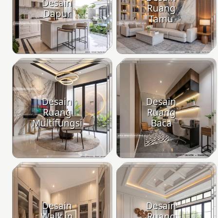
Desain
Ruang
Dapur
Tamu
Desain
Desain
Ruang
Ruang
Multifungsi
Baca
Desain
Desain
Walk in
Ruang