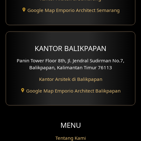
Google Map Emporio Architect Semarang
Desain Gazebo
Desain Pantry
Desain Koridor
KANTOR BALIKPAPAN
Desain Mini Theater
Panin Tower Floor 8th, Jl. Jendral Sudirman No.7,
Balikpapan, Kalimantan Timur 76113
Fasad Rumah Villa Bali
Kantor Arsitek di Balikpapan
Desain Split Level
Google Map Emporio Architect Balikpapan
Desain Wallpanel
Desain Wallpaper
MENU
Desain Backyard
Tentang Kami
Desain Grill Kayu