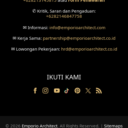
+628213145815
atau
Form Penawaran
✆
Kritik, Saran dan Pengaduan:
Desain Ruang Tunggu
+6282146847758
Desain Ruang Perawatan
✉
Informasi:
info
@emporioarchitect.com
Desain Ruang Konsultasi
✉
Kerja Sama:
partnership
@emporioarchitect.co.id
✉
Lowongan Pekerjaan:
hrd
@emporioarchitect.co.id
Desain Ruang Receptionist
Desain Eksterior Klinik
IKUTI KAMI
Desain Mushola
Desain Teras
Desain Taman
Desain Area Santai
© 2026
Emporio Architect
. All Rights Reserved
.
|
Sitemaps
Tanah Berkontur