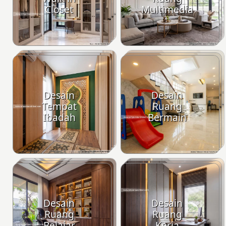
Closet
Multimedia
Desain
Desain
Tempat
Ruang
Ibadah
Bermain
Desain
Desain
Ruang
Ruang
Belajar
Kerja