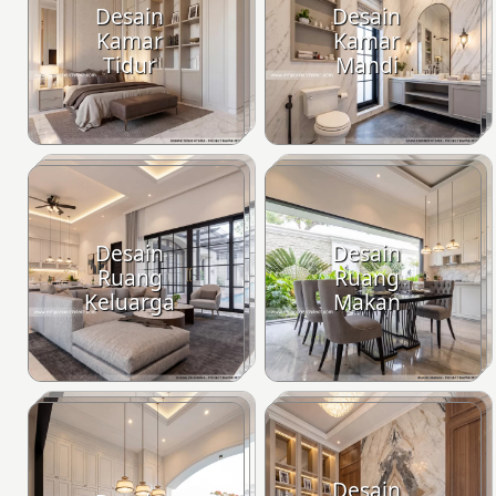
Desain
Desain
Kamar
Kamar
Tidur
Mandi
Desain
Desain
Ruang
Ruang
Keluarga
Makan
Desain