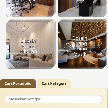
Desain
Desain
Ruang
Ruang
Studio
Hiburan
Musik
Cari Portofolio
Cari Kategori