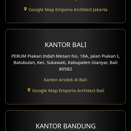
Desain Eksterior Ruko
Google Map Emporio Architect Jakarta
Desain Eksterior Perumahan
Desain Ruko
KANTOR BALI
Desain Hotel
PERUM Piakan Indah Mesari No. 18A, Jalan Piakan I,
Desain Klinik
Batubulan, Kec. Sukawati, Kabupaten Gianyar, Bali
80582
Desain Perumahan
Kantor Arsitek di Bali
Desain Kantor
Google Map Emporio Architect Bali
Desain Paviliun
Desain Interior Klinik
KANTOR BANDUNG
Desain Interior Perumahan