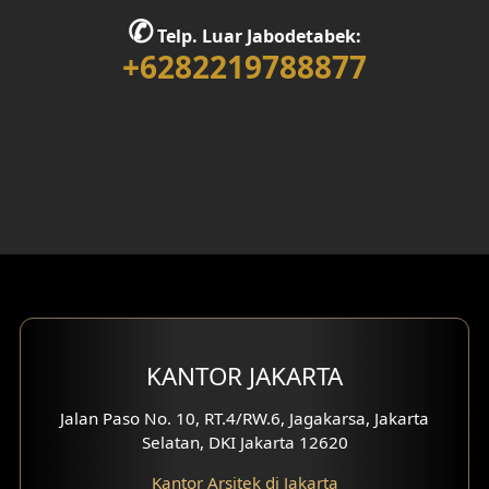
✆
Desain Rumah 1 Lantai
Telp. Luar Jabodetabek:
+6282219788877
Desain Rumah 2 Lantai
Desain Rumah 3 Lantai
Desain Rumah 4 Lantai
Desain Ruang Kerja
Desain Ruang Hiburan
Eksterior Tampak Belakang
KANTOR JAKARTA
Eksterior Tampak Depan
Jalan Paso No. 10, RT.4/RW.6, Jagakarsa, Jakarta
Eksterior Tampak Samping
Selatan, DKI Jakarta 12620
Desain Eksterior Villa
Kantor Arsitek di Jakarta