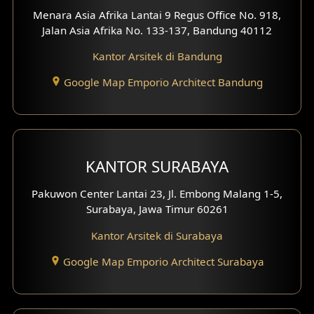
Menara Asia Afrika Lantai 9 Regus Office No. 918,
Desain Interior Ruko
Jalan Asia Afrika No. 133-137, Bandung 40112
Desain Interior Kantor
Kantor Arsitek di Bandung
Google Map Emporio Architect Bandung
Desain Interior Hotel
Eksterior Tampak Hook
Eksterior dengan Pagar
KANTOR SURABAYA
Fasad Ruko
Pakuwon Center Lantai 23, Jl. Embong Malang 1-5,
Surabaya, Jawa Timur 60261
Fasad Paviliun
Kantor Arsitek di Surabaya
Fasad Villa
Google Map Emporio Architect Surabaya
Fasad Klinik
Desain Basement