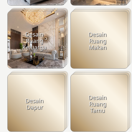
Desain
Desain
Ruang
Ruang
Keluarga
Makan
Desain
Desain
Ruang
Dapur
Tamu