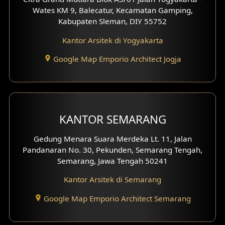
Desain Rumah Moroccan
Wates KM 9, Balecatur, Kecamatan Gamping,
Kabupaten Sleman, DIY 55752
Desain Rumah Scandinavian
Kantor Arsitek di Yogyakarta
Desain Rumah Tradisional
Google Map Emporio Architect Jogja
Desain Rumah Santorini
Desain Balkon
KANTOR SEMARANG
Desain Void
Gedung Menara Suara Merdeka Lt. 11, Jalan
Desain Toilet Tamu
Pandanaran No. 30, Pekunden, Semarang Tengah,
Semarang, Jawa Tengah 50241
Desain Kanopi
Kantor Arsitek di Semarang
Desain Gazebo
Google Map Emporio Architect Semarang
Desain Pantry