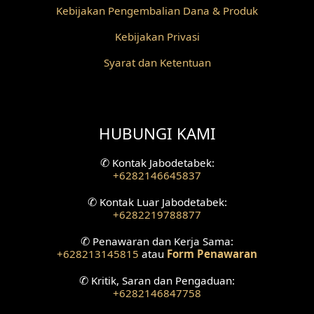
Desain Pilar
Kebijakan Pengembalian Dana & Produk
Kebijakan Privasi
Desain Fasad Depan
Syarat dan Ketentuan
Desain Fasad Belakang
Desain Ruang Studio Musik
HUBUNGI KAMI
Desain Rumah American Style
✆
Kontak Jabodetabek:
Fasad Rumah American Style
+6282146645837
Desain Interior Villa
✆
Kontak Luar Jabodetabek:
+6282219788877
Desain Plafon
✆
Penawaran dan Kerja Sama:
+628213145815
atau
Form Penawaran
Desain Ruang Tunggu
✆
Kritik, Saran dan Pengaduan:
+6282146847758
Desain Ruang Perawatan