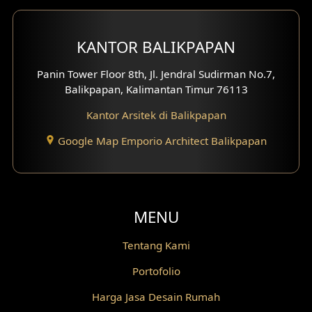
Desain Koridor
Desain Mini Theater
KANTOR BALIKPAPAN
Fasad Rumah Villa Bali
Panin Tower Floor 8th, Jl. Jendral Sudirman No.7,
Balikpapan, Kalimantan Timur 76113
Desain Split Level
Kantor Arsitek di Balikpapan
Desain Wallpanel
Google Map Emporio Architect Balikpapan
Desain Wallpaper
Desain Backyard
MENU
Desain Grill Kayu
Tentang Kami
Desain Railing
Portofolio
Desain Partisi
Harga Jasa Desain Rumah