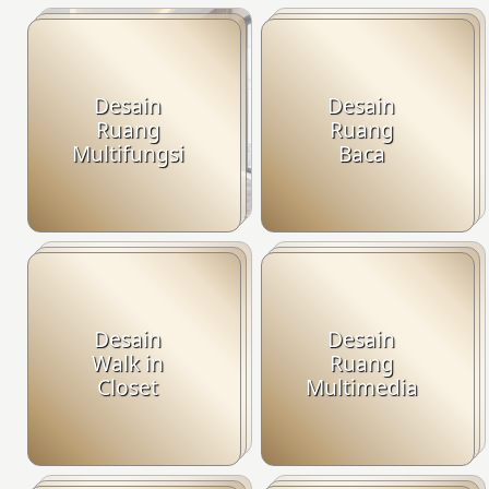
Desain
Desain
Ruang
Ruang
Multifungsi
Baca
Desain
Desain
Walk in
Ruang
Closet
Multimedia