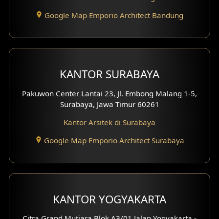
Desain Interior Hotel
Google Map Emporio Architect Bandung
Eksterior Tampak Hook
Eksterior dengan Pagar
Fasad Ruko
KANTOR SURABAYA
Fasad Paviliun
Pakuwon Center Lantai 23, Jl. Embong Malang 1-5,
Surabaya, Jawa Timur 60261
Fasad Villa
Kantor Arsitek di Surabaya
Fasad Klinik
Google Map Emporio Architect Surabaya
Desain Basement
Desain Carport
KANTOR YOGYAKARTA
Desain Mezanin
Citra Grand Mutiara Blok A3/01 Jalan Yogyakarta -