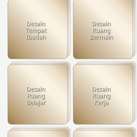
Desain
Desain
Tempat
Ruang
Ibadah
Bermain
Desain
Desain
Ruang
Ruang
Belajar
Kerja