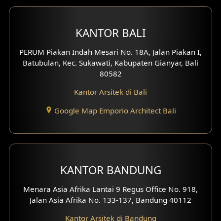
Desain Ruko
Desain Hotel
KANTOR BALI
Desain Klinik
PERUM Piakan Indah Mesari No. 18A, Jalan Piakan I,
Batubulan, Kec. Sukawati, Kabupaten Gianyar, Bali
Desain Perumahan
80582
Kantor Arsitek di Bali
Desain Kantor
Google Map Emporio Architect Bali
Desain Paviliun
Desain Interior Klinik
Desain Interior Perumahan
KANTOR BANDUNG
Desain Interior Ruko
Menara Asia Afrika Lantai 9 Regus Office No. 918,
Jalan Asia Afrika No. 133-137, Bandung 40112
Desain Interior Kantor
Kantor Arsitek di Bandung