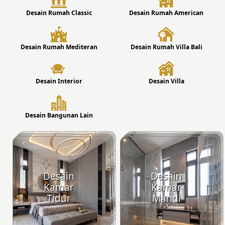
Desain Rumah Classic
Desain Rumah American
Desain Rumah Mediteran
Desain Rumah Villa Bali
Desain Interior
Desain Villa
Desain Bangunan Lain
Desain
Desain
Kamar
Kamar
Tidur
Mandi