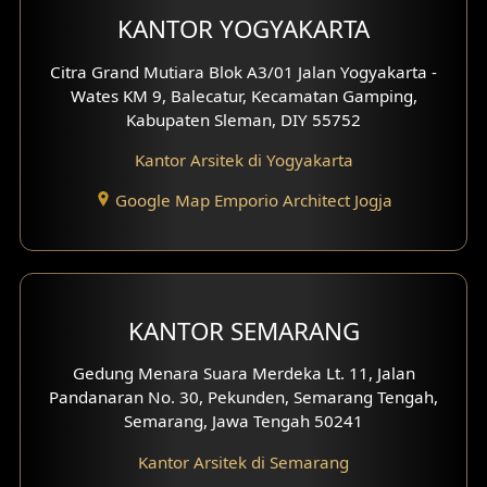
KANTOR YOGYAKARTA
Desain Mezanin
Citra Grand Mutiara Blok A3/01 Jalan Yogyakarta -
Desain Rumah Moroccan
Wates KM 9, Balecatur, Kecamatan Gamping,
Kabupaten Sleman, DIY 55752
Desain Rumah Scandinavian
Kantor Arsitek di Yogyakarta
Desain Rumah Tradisional
Google Map Emporio Architect Jogja
Desain Rumah Santorini
Desain Balkon
KANTOR SEMARANG
Desain Void
Gedung Menara Suara Merdeka Lt. 11, Jalan
Desain Toilet Tamu
Pandanaran No. 30, Pekunden, Semarang Tengah,
Semarang, Jawa Tengah 50241
Desain Kanopi
Kantor Arsitek di Semarang
Desain Gazebo