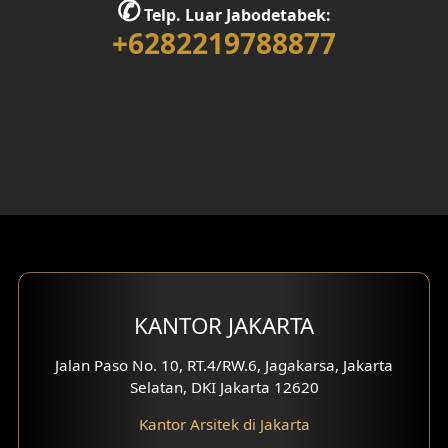
✆
Telp. Luar Jabodetabek:
Desain Rumah 2 Lantai
+6282219788877
Desain Rumah 3 Lantai
Desain Rumah 4 Lantai
Desain Ruang Kerja
Desain Ruang Hiburan
Eksterior Tampak Belakang
Eksterior Tampak Depan
KANTOR JAKARTA
Eksterior Tampak Samping
Jalan Paso No. 10, RT.4/RW.6, Jagakarsa, Jakarta
Selatan, DKI Jakarta 12620
Desain Eksterior Villa
Kantor Arsitek di Jakarta
Desain Eksterior Ruko