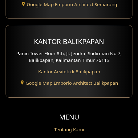
Google Map Emporio Architect Semarang
Desain Pantry
Desain Koridor
Desain Mini Theater
KANTOR BALIKPAPAN
Fasad Rumah Villa Bali
Panin Tower Floor 8th, Jl. Jendral Sudirman No.7,
Balikpapan, Kalimantan Timur 76113
Desain Split Level
Kantor Arsitek di Balikpapan
Desain Wallpanel
Google Map Emporio Architect Balikpapan
Desain Wallpaper
Desain Backyard
MENU
Desain Grill Kayu
Tentang Kami
Desain Railing