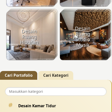
Desain
Desain
Ruang
Ruang
Studio
Hiburan
Musik
Cari Portofolio
Cari Kategori
Desain Kamar Tidur