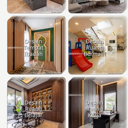
Desain
Desain
Tempat
Ruang
Ibadah
Bermain
Desain
Desain
Ruang
Ruang
Belajar
Kerja