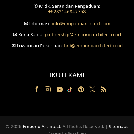
✆
Kritik, Saran dan Pengaduan:
+6282146847758
Desain Ruang Perawatan
✉
Informasi:
info
@emporioarchitect.com
Desain Ruang Konsultasi
✉
Kerja Sama:
partnership
@emporioarchitect.co.id
Desain Ruang Receptionist
✉
Lowongan Pekerjaan:
hrd
@emporioarchitect.co.id
Desain Eksterior Klinik
Desain Mushola
IKUTI KAMI
Desain Teras
Desain Taman
Desain Area Santai
Tanah Berkontur
© 2026
Emporio Architect
. All Rights Reserved
.
|
Sitemaps
Desain Laundry
Powered by WordPress