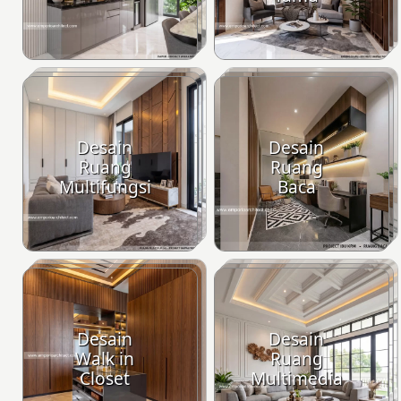
Desain
Desain
Ruang
Ruang
Multifungsi
Baca
Desain
Desain
Walk in
Ruang
Closet
Multimedia