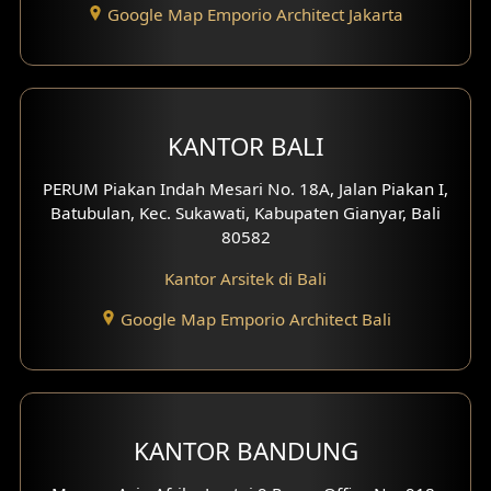
Google Map Emporio Architect Jakarta
Desain Eksterior Perumahan
Desain Ruko
Desain Hotel
KANTOR BALI
Desain Klinik
PERUM Piakan Indah Mesari No. 18A, Jalan Piakan I,
Batubulan, Kec. Sukawati, Kabupaten Gianyar, Bali
Desain Perumahan
80582
Kantor Arsitek di Bali
Desain Kantor
Google Map Emporio Architect Bali
Desain Paviliun
Desain Interior Klinik
Desain Interior Perumahan
KANTOR BANDUNG
Desain Interior Ruko