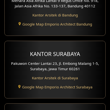
Menara Asia Afrika Lantai 9 Regus Office No. 918,
Jalan Asia Afrika No. 133-137, Bandung 40112
Desain Interior Kantor
Kantor Arsitek di Bandung
Desain Interior Hotel
Google Map Emporio Architect Bandung
Eksterior Tampak Hook
Eksterior dengan Pagar
Fasad Ruko
KANTOR SURABAYA
Fasad Paviliun
Pakuwon Center Lantai 23, Jl. Embong Malang 1-5,
Surabaya, Jawa Timur 60261
Fasad Villa
Kantor Arsitek di Surabaya
Fasad Klinik
Google Map Emporio Architect Surabaya
Desain Basement
Desain Carport