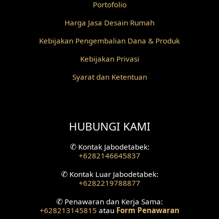
Portofolio
Desain Partisi
Harga Jasa Desain Rumah
Desain Pilar
Kebijakan Pengembalian Dana & Produk
Kebijakan Privasi
Desain Fasad Depan
Syarat dan Ketentuan
Desain Fasad Belakang
Desain Ruang Studio Musik
HUBUNGI KAMI
Desain Rumah American Style
✆
Kontak Jabodetabek:
Fasad Rumah American Style
+6282146645837
Desain Interior Villa
✆
Kontak Luar Jabodetabek:
+6282219788877
Desain Plafon
✆
Penawaran dan Kerja Sama:
+628213145815
atau
Form Penawaran
Desain Ruang Tunggu