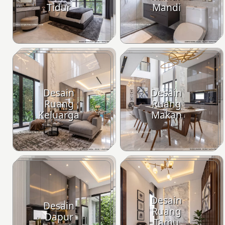
Tidur
Mandi
Desain
Desain
Ruang
Ruang
Keluarga
Makan
Desain
Desain
Ruang
Dapur
Tamu