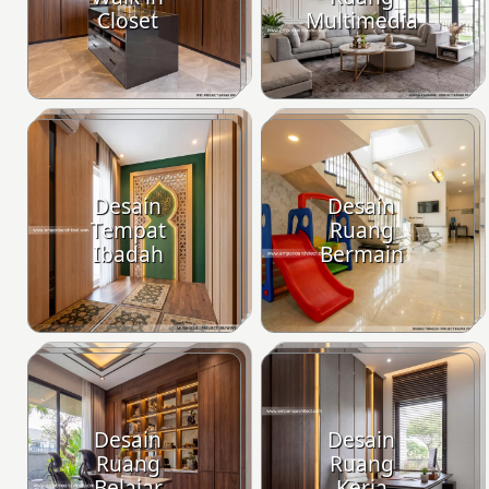
Closet
Multimedia
Desain
Desain
Tempat
Ruang
Ibadah
Bermain
Desain
Desain
Ruang
Ruang
Belajar
Kerja