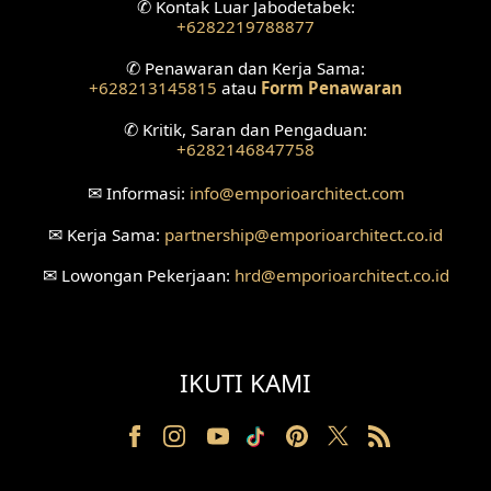
✆
Kontak Luar Jabodetabek:
+6282219788877
Desain Ruang Tunggu
✆
Penawaran dan Kerja Sama:
+628213145815
atau
Form Penawaran
Desain Ruang Perawatan
✆
Kritik, Saran dan Pengaduan:
Desain Ruang Konsultasi
+6282146847758
Desain Ruang Receptionist
✉
Informasi:
info
@emporioarchitect.com
✉
Kerja Sama:
partnership
@emporioarchitect.co.id
Desain Eksterior Klinik
✉
Lowongan Pekerjaan:
hrd
@emporioarchitect.co.id
Desain Mushola
Desain Teras
IKUTI KAMI
Desain Taman
Desain Area Santai
Tanah Berkontur