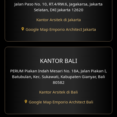
Jalan Paso No. 10, RT.4/RW.6, Jagakarsa, Jakarta
Desain Eksterior Ruko
Selatan, DKI Jakarta 12620
Desain Eksterior Perumahan
Kantor Arsitek di Jakarta
Google Map Emporio Architect Jakarta
Desain Ruko
Desain Hotel
Desain Klinik
KANTOR BALI
Desain Perumahan
PERUM Piakan Indah Mesari No. 18A, Jalan Piakan I,
Batubulan, Kec. Sukawati, Kabupaten Gianyar, Bali
Desain Kantor
80582
Desain Paviliun
Kantor Arsitek di Bali
Desain Interior Klinik
Google Map Emporio Architect Bali
Desain Interior Perumahan