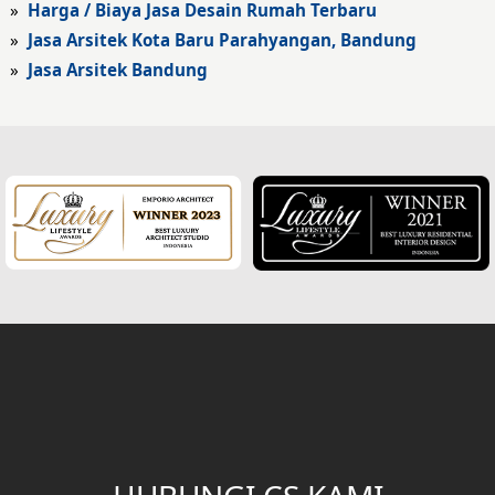
»
Harga / Biaya Jasa Desain Rumah Terbaru
Fasad Hotel
»
Jasa Arsitek Kota Baru Parahyangan, Bandung
»
Jasa Arsitek Bandung
Fasad Rumah Klasik
Desain Rumah Klasik
Desain Rumah Mediteran
Fasad Rumah Mediteran
Desain Rumah Villa Bali
Desain Ruang Multifungsi
Desain Garasi
Desain Ruang Baca
Desain Tangga