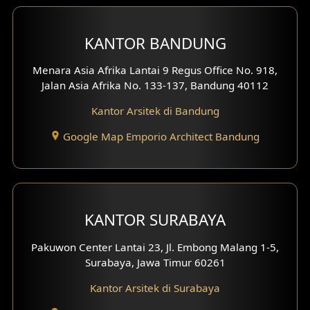
Desain Interior Ruko
KANTOR BANDUNG
Desain Interior Kantor
Menara Asia Afrika Lantai 9 Regus Office No. 918,
Desain Interior Hotel
Jalan Asia Afrika No. 133-137, Bandung 40112
Kantor Arsitek di Bandung
Eksterior Tampak Hook
Google Map Emporio Architect Bandung
Eksterior dengan Pagar
Fasad Ruko
Fasad Paviliun
KANTOR SURABAYA
Fasad Villa
Pakuwon Center Lantai 23, Jl. Embong Malang 1-5,
Surabaya, Jawa Timur 60261
Fasad Klinik
Kantor Arsitek di Surabaya
Desain Basement