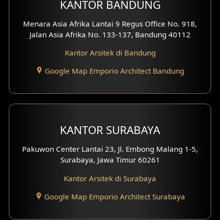
KANTOR BANDUNG
Desain Interior Ruko
Menara Asia Afrika Lantai 9 Regus Office No. 918,
Jalan Asia Afrika No. 133-137, Bandung 40112
Desain Interior Kantor
Kantor Arsitek di Bandung
Desain Interior Hotel
Google Map Emporio Architect Bandung
Eksterior Tampak Hook
Eksterior dengan Pagar
Fasad Ruko
KANTOR SURABAYA
Fasad Paviliun
Pakuwon Center Lantai 23, Jl. Embong Malang 1-5,
Surabaya, Jawa Timur 60261
Fasad Villa
Kantor Arsitek di Surabaya
Fasad Klinik
Google Map Emporio Architect Surabaya
Desain Basement