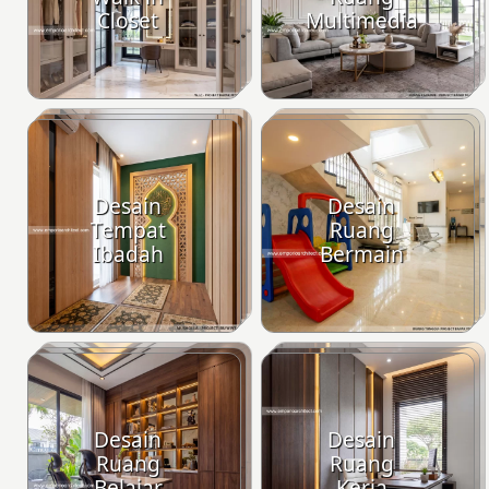
Closet
Multimedia
Desain
Desain
Tempat
Ruang
Ibadah
Bermain
Desain
Desain
Ruang
Ruang
Belajar
Kerja