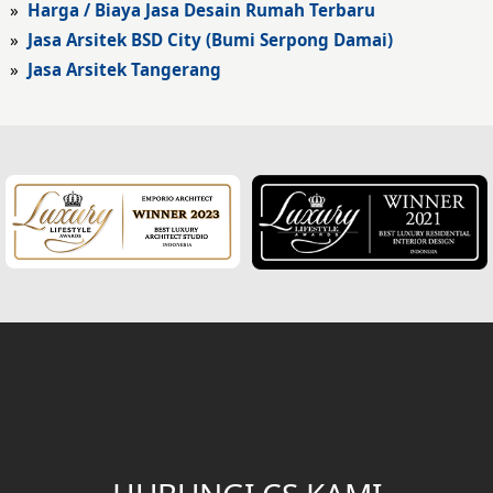
»
Harga / Biaya Jasa Desain Rumah Terbaru
Fasad Hotel
»
Jasa Arsitek BSD City (Bumi Serpong Damai)
»
Jasa Arsitek Tangerang
Fasad Rumah Klasik
Desain Rumah Klasik
Desain Rumah Mediteran
Fasad Rumah Mediteran
Desain Rumah Villa Bali
Desain Ruang Multifungsi
Desain Garasi
Desain Ruang Baca
Desain Tangga