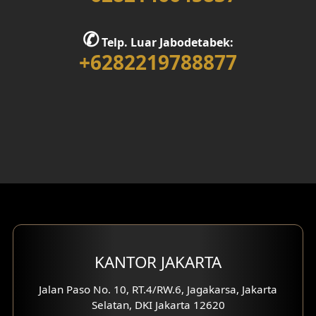
Desain Rumah 1 Lantai
✆
Telp. Luar Jabodetabek:
Desain Rumah 2 Lantai
+6282219788877
Desain Rumah 3 Lantai
Desain Rumah 4 Lantai
Desain Ruang Kerja
Desain Ruang Hiburan
Eksterior Tampak Belakang
Eksterior Tampak Depan
KANTOR JAKARTA
Eksterior Tampak Samping
Jalan Paso No. 10, RT.4/RW.6, Jagakarsa, Jakarta
Selatan, DKI Jakarta 12620
Desain Eksterior Villa