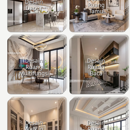
Desain
Ruang
Dapur
Tamu
Desain
Desain
Ruang
Ruang
Multifungsi
Baca
Desain
Desain
Walk in
Ruang