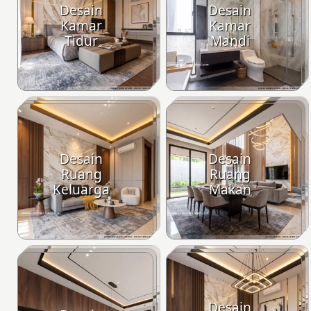
Desain
Desain
Kamar
Kamar
Tidur
Mandi
Desain
Desain
Ruang
Ruang
Keluarga
Makan
Desain