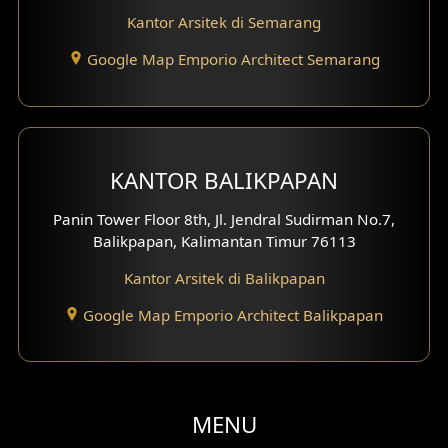
Kantor Arsitek di Semarang
Desain Gazebo
Google Map Emporio Architect Semarang
Desain Pantry
Desain Koridor
Desain Mini Theater
KANTOR BALIKPAPAN
Fasad Rumah Villa Bali
Panin Tower Floor 8th, Jl. Jendral Sudirman No.7,
Balikpapan, Kalimantan Timur 76113
Desain Split Level
Kantor Arsitek di Balikpapan
Desain Wallpanel
Google Map Emporio Architect Balikpapan
Desain Wallpaper
Desain Backyard
MENU
Desain Grill Kayu