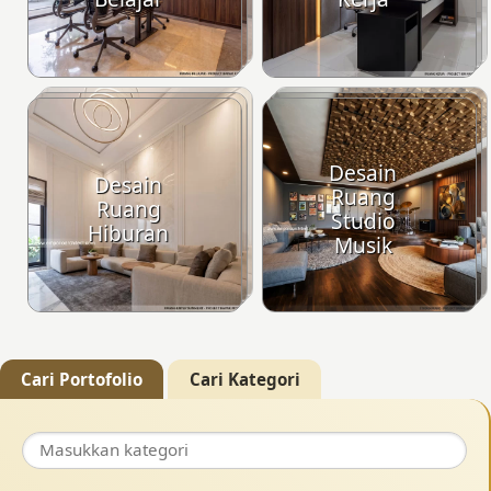
Desain
Desain
Ruang
Ruang
Studio
Hiburan
Musik
Cari Portofolio
Cari Kategori