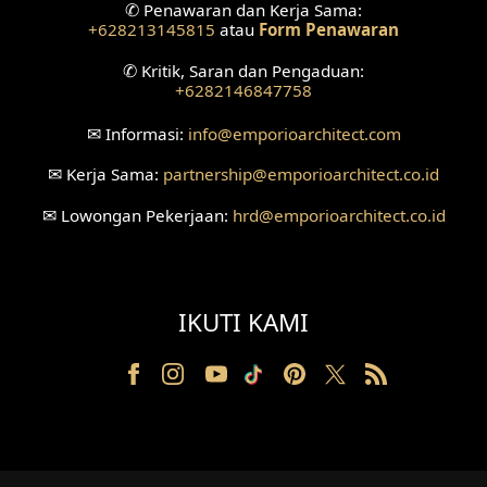
✆
Penawaran dan Kerja Sama:
+628213145815
atau
Form Penawaran
Desain Ruang Tunggu
✆
Kritik, Saran dan Pengaduan:
+6282146847758
Desain Ruang Perawatan
✉
Informasi:
info
@emporioarchitect.com
Desain Ruang Konsultasi
✉
Kerja Sama:
partnership
@emporioarchitect.co.id
Desain Ruang Receptionist
✉
Lowongan Pekerjaan:
hrd
@emporioarchitect.co.id
Desain Eksterior Klinik
Desain Mushola
IKUTI KAMI
Desain Teras
Desain Taman
Desain Area Santai
Tanah Berkontur