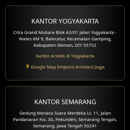
Desain Carport
KANTOR YOGYAKARTA
Desain Mezanin
Citra Grand Mutiara Blok A3/01 Jalan Yogyakarta -
Desain Rumah Moroccan
Wates KM 9, Balecatur, Kecamatan Gamping,
Kabupaten Sleman, DIY 55752
Desain Rumah Scandinavian
Kantor Arsitek di Yogyakarta
Desain Rumah Tradisional
Google Map Emporio Architect Jogja
Desain Rumah Santorini
Desain Balkon
KANTOR SEMARANG
Desain Void
Gedung Menara Suara Merdeka Lt. 11, Jalan
Desain Toilet Tamu
Pandanaran No. 30, Pekunden, Semarang Tengah,
Semarang, Jawa Tengah 50241
Desain Kanopi