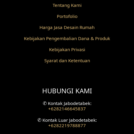
Tentang Kami
Desain Railing
Portofolio
Desain Partisi
Harga Jasa Desain Rumah
Desain Pilar
Kebijakan Pengembalian Dana & Produk
Kebijakan Privasi
Desain Fasad Depan
Syarat dan Ketentuan
Desain Fasad Belakang
Desain Ruang Studio Musik
HUBUNGI KAMI
Desain Rumah American Style
✆
Kontak Jabodetabek:
Fasad Rumah American Style
+6282146645837
Desain Interior Villa
✆
Kontak Luar Jabodetabek:
+6282219788877
Desain Plafon