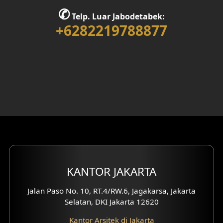
✆
Desain Rumah 1 Lantai
Telp. Luar Jabodetabek:
+6282219788877
Desain Rumah 2 Lantai
Desain Rumah 3 Lantai
Desain Rumah 4 Lantai
Desain Ruang Kerja
Desain Ruang Hiburan
Eksterior Tampak Belakang
KANTOR JAKARTA
Eksterior Tampak Depan
Jalan Paso No. 10, RT.4/RW.6, Jagakarsa, Jakarta
Eksterior Tampak Samping
Selatan, DKI Jakarta 12620
Desain Eksterior Villa
Kantor Arsitek di Jakarta