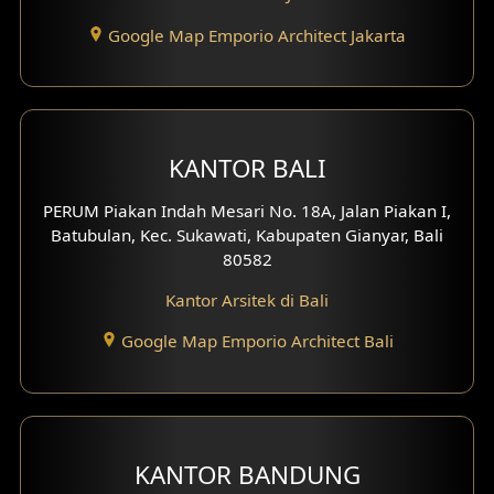
Desain Eksterior Ruko
Google Map Emporio Architect Jakarta
Desain Eksterior Perumahan
Desain Ruko
KANTOR BALI
Desain Hotel
PERUM Piakan Indah Mesari No. 18A, Jalan Piakan I,
Desain Klinik
Batubulan, Kec. Sukawati, Kabupaten Gianyar, Bali
80582
Desain Perumahan
Kantor Arsitek di Bali
Desain Kantor
Google Map Emporio Architect Bali
Desain Paviliun
Desain Interior Klinik
KANTOR BANDUNG
Desain Interior Perumahan