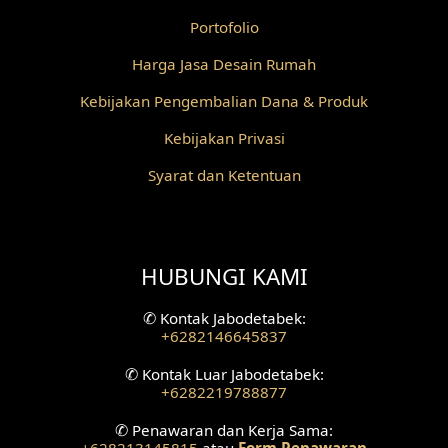
Portofolio
Desain Railing
Harga Jasa Desain Rumah
Desain Partisi
Kebijakan Pengembalian Dana & Produk
Desain Pilar
Kebijakan Privasi
Desain Fasad Depan
Syarat dan Ketentuan
Desain Fasad Belakang
Desain Ruang Studio Musik
HUBUNGI KAMI
Desain Rumah American Style
✆
Kontak Jabodetabek:
+6282146645837
Fasad Rumah American Style
✆
Kontak Luar Jabodetabek:
+6282219788877
Desain Interior Villa
✆
Penawaran dan Kerja Sama:
Desain Plafon