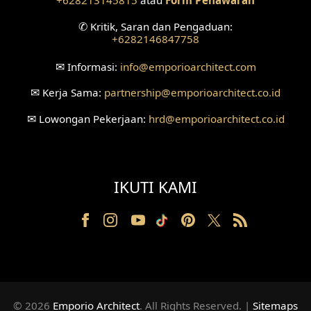
+628213145815
atau
Form Penawaran
✆
Kritik, Saran dan Pengaduan:
Desain Ruang Tunggu
+6282146847758
Desain Ruang Perawatan
✉
Informasi:
info
@emporioarchitect.com
Desain Ruang Konsultasi
✉
Kerja Sama:
partnership
@emporioarchitect.co.id
✉
Lowongan Pekerjaan:
hrd
@emporioarchitect.co.id
Desain Ruang Receptionist
Desain Eksterior Klinik
IKUTI KAMI
Desain Mushola
Desain Teras
Desain Taman
Desain Area Santai
© 2026
Emporio Architect
. All Rights Reserved
.
|
Sitemaps
Tanah Berkontur