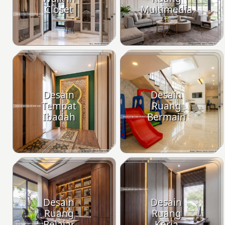
Closet
Multimedia
Desain
Desain
Tempat
Ruang
Ibadah
Bermain
Desain
Desain
Ruang
Ruang
Belajar
Kerja