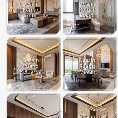
Desain
Desain
Kamar
Kamar
Tidur
Mandi
Desain
Desain
Ruang
Ruang
Keluarga
Makan
Desain