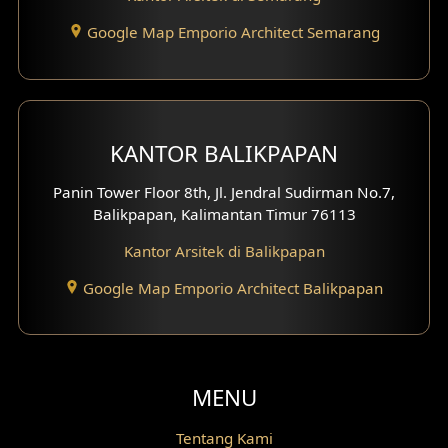
Google Map Emporio Architect Semarang
Desain Gazebo
Desain Pantry
Desain Koridor
KANTOR BALIKPAPAN
Desain Mini Theater
Panin Tower Floor 8th, Jl. Jendral Sudirman No.7,
Balikpapan, Kalimantan Timur 76113
Fasad Rumah Villa Bali
Kantor Arsitek di Balikpapan
Desain Split Level
Google Map Emporio Architect Balikpapan
Desain Wallpanel
Desain Wallpaper
MENU
Desain Backyard
Tentang Kami
Desain Grill Kayu