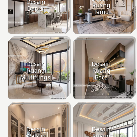
Desain
Ruang
Dapur
Tamu
Desain
Desain
Ruang
Ruang
Multifungsi
Baca
Desain
Desain
Walk in
Ruang