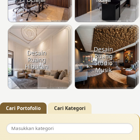
Desain
Desain
Ruang
Ruang
Studio
Hiburan
Musik
Cari Portofolio
Cari Kategori