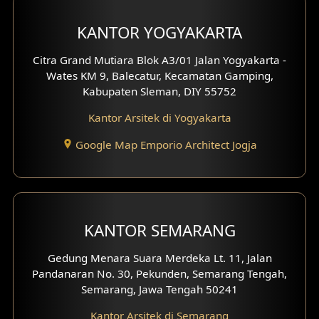
Desain Carport
KANTOR YOGYAKARTA
Desain Mezanin
Citra Grand Mutiara Blok A3/01 Jalan Yogyakarta -
Wates KM 9, Balecatur, Kecamatan Gamping,
Desain Rumah Moroccan
Kabupaten Sleman, DIY 55752
Kantor Arsitek di Yogyakarta
Desain Rumah Scandinavian
Google Map Emporio Architect Jogja
Desain Rumah Tradisional
Desain Rumah Santorini
Desain Balkon
KANTOR SEMARANG
Desain Void
Gedung Menara Suara Merdeka Lt. 11, Jalan
Pandanaran No. 30, Pekunden, Semarang Tengah,
Desain Toilet Tamu
Semarang, Jawa Tengah 50241
Desain Kanopi
Kantor Arsitek di Semarang