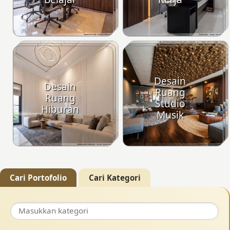
Desain
Desain
Ruang
Ruang
Studio
Hiburan
Musik
Cari Portofolio
Cari Kategori