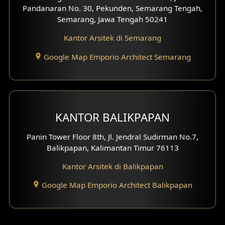
Pandanaran No. 30, Pekunden, Semarang Tengah,
Desain Gazebo
Semarang, Jawa Tengah 50241
Kantor Arsitek di Semarang
Desain Pantry
Google Map Emporio Architect Semarang
Desain Koridor
Desain Mini Theater
Fasad Rumah Villa Bali
KANTOR BALIKPAPAN
Desain Split Level
Panin Tower Floor 8th, Jl. Jendral Sudirman No.7,
Balikpapan, Kalimantan Timur 76113
Desain Wallpanel
Kantor Arsitek di Balikpapan
Desain Wallpaper
Google Map Emporio Architect Balikpapan
Desain Backyard
Desain Grill Kayu