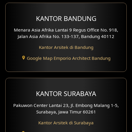
Desain Interior Ruko
KANTOR BANDUNG
Desain Interior Kantor
Menara Asia Afrika Lantai 9 Regus Office No. 918,
Desain Interior Hotel
Jalan Asia Afrika No. 133-137, Bandung 40112
Kantor Arsitek di Bandung
Eksterior Tampak Hook
Google Map Emporio Architect Bandung
Eksterior dengan Pagar
Fasad Ruko
Fasad Paviliun
KANTOR SURABAYA
Fasad Villa
Pakuwon Center Lantai 23, Jl. Embong Malang 1-5,
Surabaya, Jawa Timur 60261
Fasad Klinik
Kantor Arsitek di Surabaya
Desain Basement