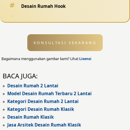
Desain Rumah Hook
Desain Pagar
Desain Kolam Renang
KONSULTASI SEKARANG
Desain Eksterior
Desain Eksterior Rumah
Bagaimana menggunakan gambar kami? Lihat
Lisensi
Desain Eksterior Kantor
BACA JUGA:
Desain Rumah Modern
»
Desain Rumah 2 Lantai
»
Model Desain Rumah Terbaru 2 Lantai
Fasad Rumah
»
Kategori Desain Rumah 2 Lantai
»
Kategori Desain Rumah Klasik
Fasad Rumah Modern
»
Desain Rumah Klasik
Fasad Kantor
»
Jasa Arsitek Desain Rumah Klasik