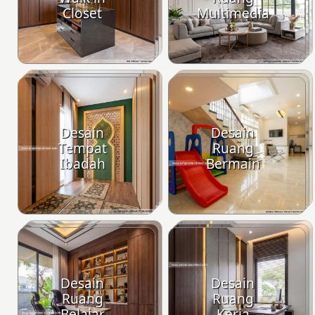
Closet
Multimedia
Desain
Desain
Tempat
Ruang
Ibadah
Bermain
Desain
Desain
Ruang
Ruang
Belajar
Kerja