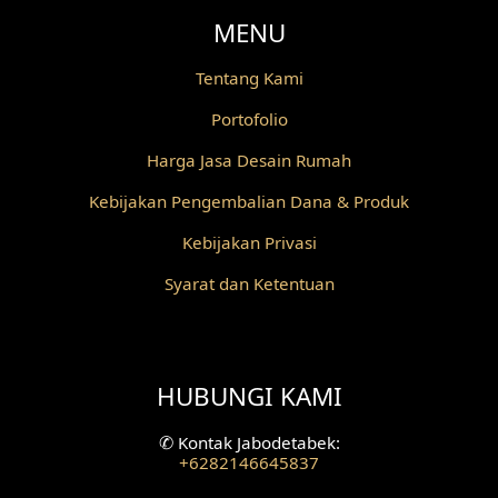
MENU
Desain Railing
Tentang Kami
Desain Partisi
Portofolio
Desain Pilar
Harga Jasa Desain Rumah
Desain Fasad Depan
Kebijakan Pengembalian Dana & Produk
Desain Fasad Belakang
Kebijakan Privasi
Syarat dan Ketentuan
Desain Ruang Studio Musik
Desain Rumah American Style
HUBUNGI KAMI
Fasad Rumah American Style
Desain Interior Villa
✆
Kontak Jabodetabek:
+6282146645837
Desain Plafon