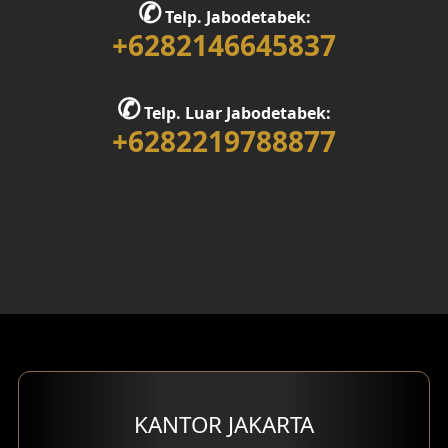
✆
Telp. Jabodetabek:
Desain Rumah 1 Lantai
+6282146645837
Desain Rumah 2 Lantai
✆
Telp. Luar Jabodetabek:
Desain Rumah 3 Lantai
+6282219788877
Desain Rumah 4 Lantai
Desain Ruang Kerja
Desain Ruang Hiburan
Eksterior Tampak Belakang
Eksterior Tampak Depan
Eksterior Tampak Samping
KANTOR JAKARTA
Desain Eksterior Villa