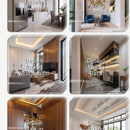
Desain
Ruang
Dapur
Tamu
Desain
Desain
Ruang
Ruang
Multifungsi
Baca
Desain
Desain
Walk in
Ruang