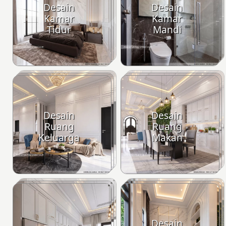
Desain
Desain
Kamar
Kamar
Tidur
Mandi
Desain
Desain
Ruang
Ruang
Keluarga
Makan
Desain