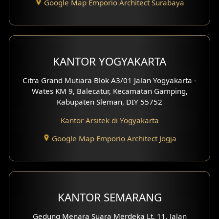
Google Map Emporio Architect Surabaya
Desain Carport
Desain Mezanin
KANTOR YOGYAKARTA
Desain Rumah Moroccan
Citra Grand Mutiara Blok A3/01 Jalan Yogyakarta -
Desain Rumah Scandinavian
Wates KM 9, Balecatur, Kecamatan Gamping,
Kabupaten Sleman, DIY 55752
Desain Rumah Tradisional
Kantor Arsitek di Yogyakarta
Desain Rumah Santorini
Google Map Emporio Architect Jogja
Desain Balkon
Desain Void
Desain Toilet Tamu
KANTOR SEMARANG
Desain Kanopi
Gedung Menara Suara Merdeka Lt. 11, Jalan