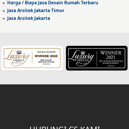
»
Harga / Biaya Jasa Desain Rumah Terbaru
Fasad Hotel
»
Jasa Arsitek Jakarta Timur
»
Jasa Arsitek Jakarta
Fasad Rumah Klasik
Desain Rumah Klasik
Desain Rumah Mediteran
Fasad Rumah Mediteran
Desain Rumah Villa Bali
Desain Ruang Multifungsi
Desain Garasi
Desain Ruang Baca
Desain Tangga