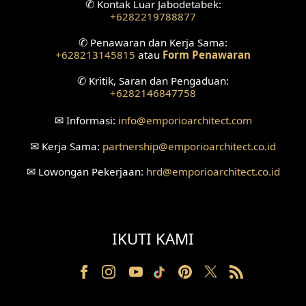
✆
Kontak Luar Jabodetabek:
+6282219788877
Desain Ruang Tunggu
✆
Penawaran dan Kerja Sama:
+628213145815
atau
Form Penawaran
Desain Ruang Perawatan
✆
Kritik, Saran dan Pengaduan:
Desain Ruang Konsultasi
+6282146847758
Desain Ruang Receptionist
✉
Informasi:
info
@emporioarchitect.com
✉
Kerja Sama:
partnership
@emporioarchitect.co.id
Desain Eksterior Klinik
✉
Lowongan Pekerjaan:
hrd
@emporioarchitect.co.id
Desain Mushola
Desain Teras
IKUTI KAMI
Desain Taman
Desain Area Santai
Tanah Berkontur