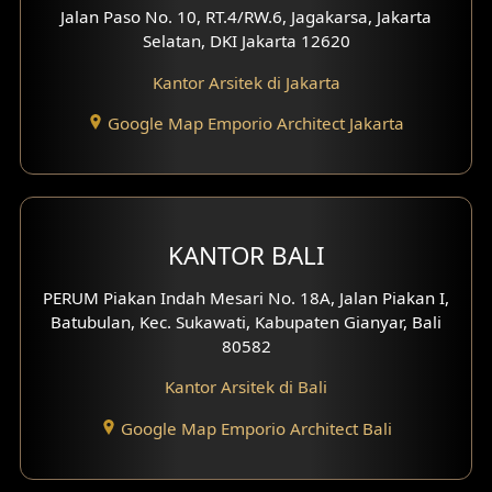
Jalan Paso No. 10, RT.4/RW.6, Jagakarsa, Jakarta
Desain Eksterior Ruko
Selatan, DKI Jakarta 12620
Desain Eksterior Perumahan
Kantor Arsitek di Jakarta
Google Map Emporio Architect Jakarta
Desain Ruko
Desain Hotel
Desain Klinik
KANTOR BALI
Desain Perumahan
PERUM Piakan Indah Mesari No. 18A, Jalan Piakan I,
Batubulan, Kec. Sukawati, Kabupaten Gianyar, Bali
Desain Kantor
80582
Desain Paviliun
Kantor Arsitek di Bali
Desain Interior Klinik
Google Map Emporio Architect Bali
Desain Interior Perumahan