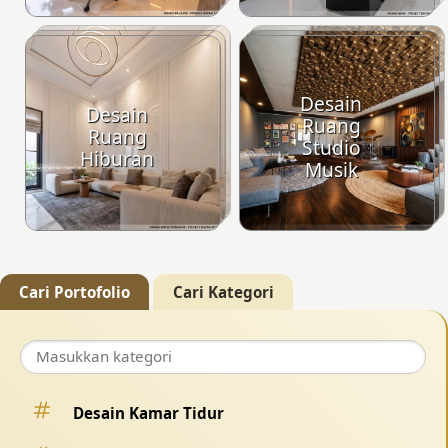
Desain
Desain
Ruang
Ruang
Studio
Hiburan
Musik
Cari Portofolio
Cari Kategori
Desain Kamar Tidur