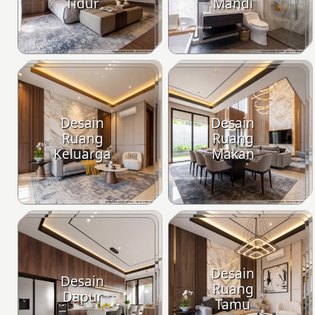
Tidur
Mandi
Desain
Desain
Ruang
Ruang
Keluarga
Makan
Desain
Desain
Ruang
Dapur
Tamu