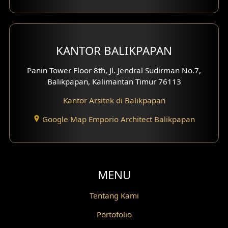
Desain Pantry
Desain Koridor
KANTOR BALIKPAPAN
Desain Mini Theater
Panin Tower Floor 8th, Jl. Jendral Sudirman No.7,
Balikpapan, Kalimantan Timur 76113
Fasad Rumah Villa Bali
Kantor Arsitek di Balikpapan
Desain Split Level
Google Map Emporio Architect Balikpapan
Desain Wallpanel
Desain Wallpaper
MENU
Desain Backyard
Tentang Kami
Desain Grill Kayu
Portofolio
Desain Railing