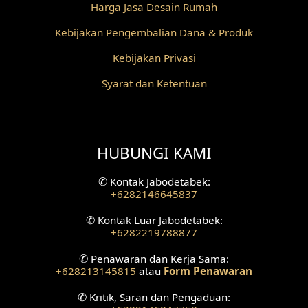
Harga Jasa Desain Rumah
Desain Partisi
Kebijakan Pengembalian Dana & Produk
Desain Pilar
Kebijakan Privasi
Desain Fasad Depan
Syarat dan Ketentuan
Desain Fasad Belakang
Desain Ruang Studio Musik
HUBUNGI KAMI
Desain Rumah American Style
✆
Kontak Jabodetabek:
+6282146645837
Fasad Rumah American Style
✆
Kontak Luar Jabodetabek:
+6282219788877
Desain Interior Villa
✆
Penawaran dan Kerja Sama:
Desain Plafon
+628213145815
atau
Form Penawaran
✆
Kritik, Saran dan Pengaduan:
Desain Ruang Tunggu