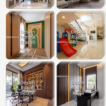
Desain
Desain
Tempat
Ruang
Ibadah
Bermain
Desain
Desain
Ruang
Ruang
Belajar
Kerja