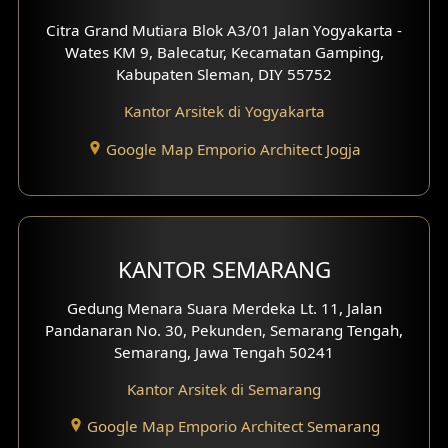
Desain Mezanin
Citra Grand Mutiara Blok A3/01 Jalan Yogyakarta -
Wates KM 9, Balecatur, Kecamatan Gamping,
Desain Rumah Moroccan
Kabupaten Sleman, DIY 55752
Kantor Arsitek di Yogyakarta
Desain Rumah Scandinavian
Google Map Emporio Architect Jogja
Desain Rumah Tradisional
Desain Rumah Santorini
Desain Balkon
KANTOR SEMARANG
Desain Void
Gedung Menara Suara Merdeka Lt. 11, Jalan
Pandanaran No. 30, Pekunden, Semarang Tengah,
Desain Toilet Tamu
Semarang, Jawa Tengah 50241
Desain Kanopi
Kantor Arsitek di Semarang
Google Map Emporio Architect Semarang
Desain Gazebo