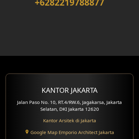
+6282219788877
Desain Rumah 2 Lantai
Desain Rumah 3 Lantai
Desain Rumah 4 Lantai
Desain Ruang Kerja
Desain Ruang Hiburan
Eksterior Tampak Belakang
KANTOR JAKARTA
Eksterior Tampak Depan
Jalan Paso No. 10, RT.4/RW.6, Jagakarsa, Jakarta
Eksterior Tampak Samping
Selatan, DKI Jakarta 12620
Desain Eksterior Villa
Kantor Arsitek di Jakarta
Desain Eksterior Ruko
Google Map Emporio Architect Jakarta