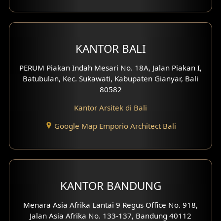
Desain Eksterior Perumahan
Desain Ruko
KANTOR BALI
Desain Hotel
PERUM Piakan Indah Mesari No. 18A, Jalan Piakan I,
Desain Klinik
Batubulan, Kec. Sukawati, Kabupaten Gianyar, Bali
80582
Desain Perumahan
Kantor Arsitek di Bali
Desain Kantor
Google Map Emporio Architect Bali
Desain Paviliun
Desain Interior Klinik
KANTOR BANDUNG
Desain Interior Perumahan
Menara Asia Afrika Lantai 9 Regus Office No. 918,
Desain Interior Ruko
Jalan Asia Afrika No. 133-137, Bandung 40112