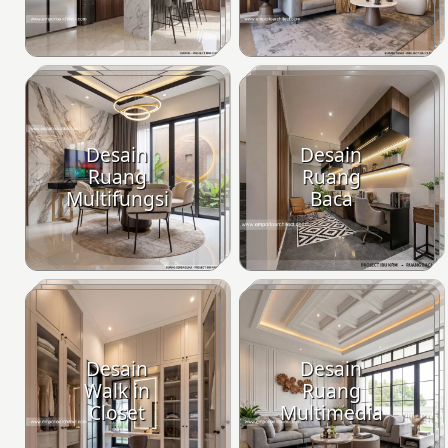
Desain
Desain
Ruang
Ruang
Multifungsi
Baca
Desain
Desain
Walk in
Ruang
Closet
Multimedia