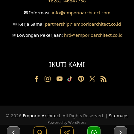
+6282146847758
Desain Ruang Perawatan
✉
Informasi:
info
@emporioarchitect.com
Desain Ruang Konsultasi
✉
Kerja Sama:
partnership
@emporioarchitect.co.id
✉
Lowongan Pekerjaan:
hrd
@emporioarchitect.co.id
Desain Ruang Receptionist
Desain Eksterior Klinik
IKUTI KAMI
Desain Mushola
Desain Teras
Desain Taman
Desain Area Santai
© 2026
Emporio Architect
. All Rights Reserved
.
|
Sitemaps
Tanah Berkontur
Powered by WordPress
Desain Laundry