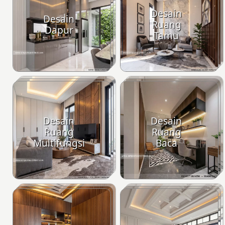
Desain
Desain
Ruang
Dapur
Tamu
Desain
Desain
Ruang
Ruang
Multifungsi
Baca