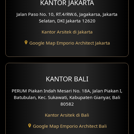
KANTOR JAKARTA
Desain Eksterior Villa
Jalan Paso No. 10, RT.4/RW.6, Jagakarsa, Jakarta
Desain Eksterior Ruko
Selatan, DKI Jakarta 12620
Desain Eksterior Perumahan
Kantor Arsitek di Jakarta
Google Map Emporio Architect Jakarta
Desain Ruko
Desain Hotel
Desain Klinik
KANTOR BALI
Desain Perumahan
PERUM Piakan Indah Mesari No. 18A, Jalan Piakan I,
Batubulan, Kec. Sukawati, Kabupaten Gianyar, Bali
Desain Kantor
80582
Desain Paviliun
Kantor Arsitek di Bali
Desain Interior Klinik
Google Map Emporio Architect Bali