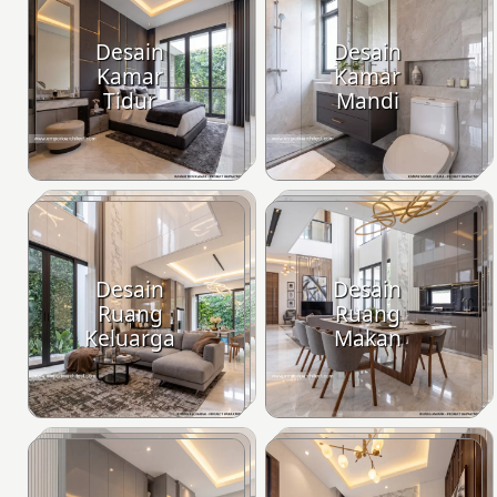
Desain
Desain
Kamar
Kamar
Tidur
Mandi
Desain
Desain
Ruang
Ruang
Keluarga
Makan