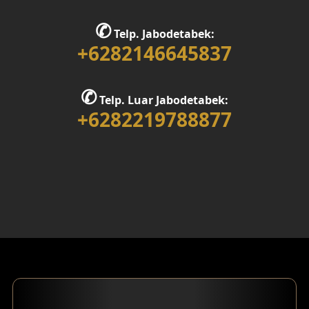
Desain Ruang Belajar
✆
Telp. Jabodetabek:
Desain Rumah 1 Lantai
+6282146645837
Desain Rumah 2 Lantai
✆
Telp. Luar Jabodetabek:
Desain Rumah 3 Lantai
+6282219788877
Desain Rumah 4 Lantai
Desain Ruang Kerja
Desain Ruang Hiburan
Eksterior Tampak Belakang
Eksterior Tampak Depan
Eksterior Tampak Samping