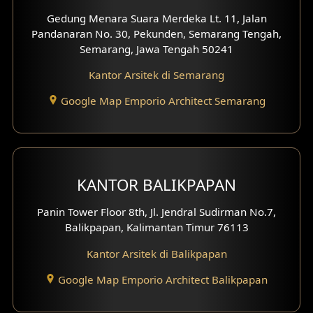
Desain Kanopi
Gedung Menara Suara Merdeka Lt. 11, Jalan
Pandanaran No. 30, Pekunden, Semarang Tengah,
Desain Gazebo
Semarang, Jawa Tengah 50241
Kantor Arsitek di Semarang
Desain Pantry
Google Map Emporio Architect Semarang
Desain Koridor
Desain Mini Theater
Fasad Rumah Villa Bali
KANTOR BALIKPAPAN
Desain Split Level
Panin Tower Floor 8th, Jl. Jendral Sudirman No.7,
Balikpapan, Kalimantan Timur 76113
Desain Wallpanel
Kantor Arsitek di Balikpapan
Desain Wallpaper
Google Map Emporio Architect Balikpapan
Desain Backyard