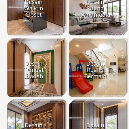
Desain
Desain
Walk in
Ruang
Closet
Multimedia
Desain
Desain
Tempat
Ruang
Ibadah
Bermain
Desain
Desain