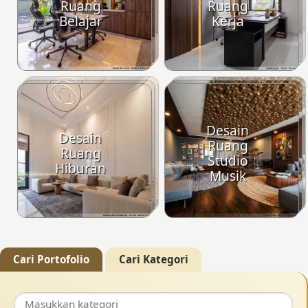
Ruang
Ruang
Belajar
Kerja
Desain
Desain
Ruang
Ruang
Studio
Hiburan
Musik
Cari Portofolio
Cari Kategori