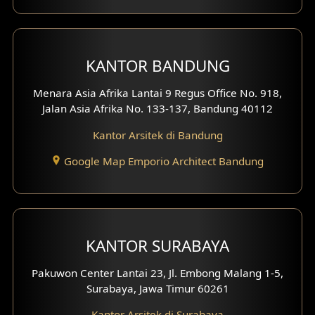
Desain Interior Perumahan
Desain Interior Ruko
KANTOR BANDUNG
Desain Interior Kantor
Menara Asia Afrika Lantai 9 Regus Office No. 918,
Desain Interior Hotel
Jalan Asia Afrika No. 133-137, Bandung 40112
Kantor Arsitek di Bandung
Eksterior Tampak Hook
Google Map Emporio Architect Bandung
Eksterior dengan Pagar
Fasad Ruko
Fasad Paviliun
KANTOR SURABAYA
Fasad Villa
Pakuwon Center Lantai 23, Jl. Embong Malang 1-5,
Surabaya, Jawa Timur 60261
Fasad Klinik
Kantor Arsitek di Surabaya