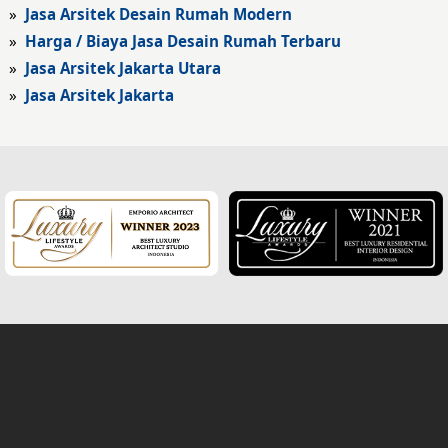
Fasad Kantor
»
Jasa Arsitek Desain Rumah Modern
»
Harga / Biaya Jasa Desain Rumah Terbaru
Fasad Hotel
»
Jasa Arsitek Jakarta Utara
»
Jasa Arsitek Jakarta
Fasad Rumah Klasik
Desain Rumah Klasik
Desain Rumah Mediteran
Fasad Rumah Mediteran
Desain Rumah Villa Bali
Desain Ruang Multifungsi
Desain Garasi
Desain Ruang Baca