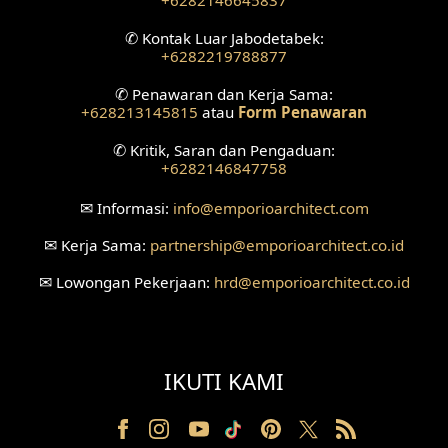
Desain Plafon
✆
Kontak Luar Jabodetabek:
+6282219788877
Desain Ruang Tunggu
✆
Penawaran dan Kerja Sama:
+628213145815
atau
Form Penawaran
Desain Ruang Perawatan
✆
Kritik, Saran dan Pengaduan:
Desain Ruang Konsultasi
+6282146847758
Desain Ruang Receptionist
✉
Informasi:
info
@emporioarchitect.com
✉
Kerja Sama:
partnership
@emporioarchitect.co.id
Desain Eksterior Klinik
✉
Lowongan Pekerjaan:
hrd
@emporioarchitect.co.id
Desain Mushola
Desain Teras
IKUTI KAMI
Desain Taman
Desain Area Santai