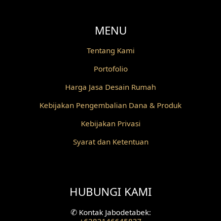
Desain Grill Kayu
MENU
Desain Railing
Tentang Kami
Desain Partisi
Portofolio
Desain Pilar
Harga Jasa Desain Rumah
Desain Fasad Depan
Kebijakan Pengembalian Dana & Produk
Desain Fasad Belakang
Kebijakan Privasi
Syarat dan Ketentuan
Desain Ruang Studio Musik
Desain Rumah American Style
HUBUNGI KAMI
Fasad Rumah American Style
Desain Interior Villa
✆
Kontak Jabodetabek:
+6282146645837