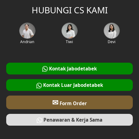
Desain Tangga
HUBUNGI CS KAMI
Desain Interior Rumah
Desain Walk in Closet
Andrian
Tiwi
Devi
Desain Foyer
Desain Rooftop
Kontak Jabodetabek
Desain Area Gym
Kontak Luar Jabodetabek
Desain Bar
✉
Desain Ruang Multimedia
Form Order
Desain Tempat Ibadah
Penawaran & Kerja Sama
Desain Ruang Bermain