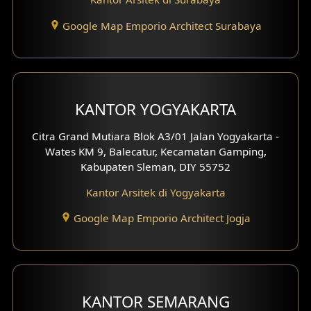
Desain Basement
Google Map Emporio Architect Surabaya
Desain Carport
Desain Mezanin
KANTOR YOGYAKARTA
Desain Rumah Moroccan
Citra Grand Mutiara Blok A3/01 Jalan Yogyakarta -
Desain Rumah Scandinavian
Wates KM 9, Balecatur, Kecamatan Gamping,
Kabupaten Sleman, DIY 55752
Desain Rumah Tradisional
Kantor Arsitek di Yogyakarta
Desain Rumah Santorini
Google Map Emporio Architect Jogja
Desain Balkon
Desain Void
Desain Toilet Tamu
KANTOR SEMARANG