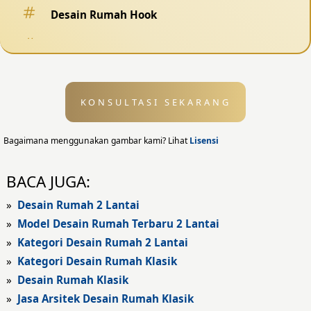
Desain Rumah Hook
Desain Pagar
Desain Kolam Renang
KONSULTASI SEKARANG
Desain Eksterior
Desain Eksterior Rumah
Bagaimana menggunakan gambar kami? Lihat
Lisensi
Desain Eksterior Kantor
BACA JUGA:
Desain Rumah Modern
»
Desain Rumah 2 Lantai
»
Model Desain Rumah Terbaru 2 Lantai
Fasad Rumah
»
Kategori Desain Rumah 2 Lantai
»
Kategori Desain Rumah Klasik
Fasad Rumah Modern
»
Desain Rumah Klasik
Fasad Kantor
»
Jasa Arsitek Desain Rumah Klasik