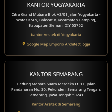
KANTOR YOGYAKARTA
Desain Carport
Citra Grand Mutiara Blok A3/01 Jalan Yogyakarta -
Desain Mezanin
Wates KM 9, Balecatur, Kecamatan Gamping,
Kabupaten Sleman, DIY 55752
Desain Rumah Moroccan
Kantor Arsitek di Yogyakarta
Desain Rumah Scandinavian
Google Map Emporio Architect Jogja
Desain Rumah Tradisional
Desain Rumah Santorini
KANTOR SEMARANG
Desain Balkon
Gedung Menara Suara Merdeka Lt. 11, Jalan
Desain Void
Pandanaran No. 30, Pekunden, Semarang Tengah,
Semarang, Jawa Tengah 50241
Desain Toilet Tamu
Kantor Arsitek di Semarang
Desain Kanopi