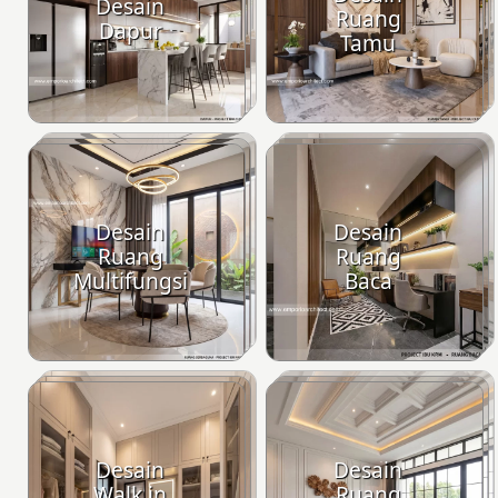
Desain
Ruang
Dapur
Tamu
Desain
Desain
Ruang
Ruang
Multifungsi
Baca
Desain
Desain
Walk in
Ruang