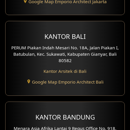
Google Map Emporio Architect Jakarta
Desain Eksterior Ruko
Desain Eksterior Perumahan
Desain Ruko
KANTOR BALI
PERUM Piakan Indah Mesari No. 18A, Jalan Piakan I,
Desain Hotel
Batubulan, Kec. Sukawati, Kabupaten Gianyar, Bali
80582
Desain Klinik
Kantor Arsitek di Bali
Desain Perumahan
Google Map Emporio Architect Bali
Desain Kantor
Desain Paviliun
Desain Interior Klinik
KANTOR BANDUNG
Desain Interior Perumahan
Menara Asia Afrika Lantai 9 Regus Office No. 918,