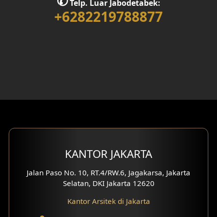
✆
Telp. Luar Jabodetabek:
+6282219788877
Desain Rumah 1 Lantai
Desain Rumah 2 Lantai
Desain Rumah 3 Lantai
Desain Rumah 4 Lantai
Desain Ruang Kerja
Desain Ruang Hiburan
Eksterior Tampak Belakang
KANTOR JAKARTA
Eksterior Tampak Depan
Jalan Paso No. 10, RT.4/RW.6, Jagakarsa, Jakarta
Selatan, DKI Jakarta 12620
Eksterior Tampak Samping
Kantor Arsitek di Jakarta
Desain Eksterior Villa