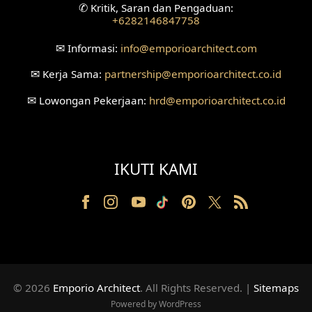
✆
Kritik, Saran dan Pengaduan:
+6282146847758
Desain Ruang Tunggu
✉
Informasi:
info
@emporioarchitect.com
Desain Ruang Perawatan
✉
Kerja Sama:
partnership
@emporioarchitect.co.id
Desain Ruang Konsultasi
✉
Lowongan Pekerjaan:
hrd
@emporioarchitect.co.id
Desain Ruang Receptionist
Desain Eksterior Klinik
IKUTI KAMI
Desain Mushola
Desain Teras
Desain Taman
Desain Area Santai
© 2026
Emporio Architect
. All Rights Reserved
.
|
Sitemaps
Powered by WordPress
Tanah Berkontur