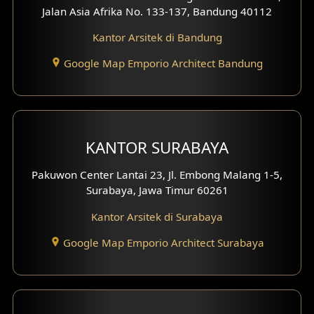
Jalan Asia Afrika No. 133-137, Bandung 40112
Desain Interior Ruko
Kantor Arsitek di Bandung
Desain Interior Kantor
Google Map Emporio Architect Bandung
Desain Interior Hotel
Eksterior Tampak Hook
KANTOR SURABAYA
Eksterior dengan Pagar
Pakuwon Center Lantai 23, Jl. Embong Malang 1-5,
Fasad Ruko
Surabaya, Jawa Timur 60261
Fasad Paviliun
Kantor Arsitek di Surabaya
Google Map Emporio Architect Surabaya
Fasad Villa
Fasad Klinik
Desain Basement