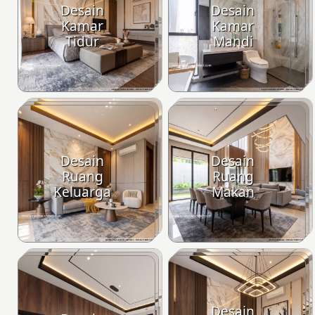
Desain
Desain
Kamar
Kamar
Tidur
Mandi
Desain
Desain
Ruang
Ruang
Keluarga
Makan
Desain