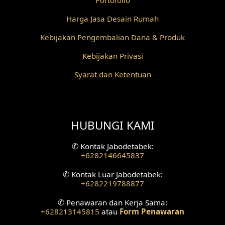
Portofolio
Harga Jasa Desain Rumah
Desain Railing
Kebijakan Pengembalian Dana & Produk
Desain Partisi
Kebijakan Privasi
Desain Pilar
Syarat dan Ketentuan
Desain Fasad Depan
Desain Fasad Belakang
HUBUNGI KAMI
Desain Ruang Studio Musik
✆
Kontak Jabodetabek:
Desain Rumah American Style
+6282146645837
✆
Kontak Luar Jabodetabek:
Fasad Rumah American Style
+6282219788877
Desain Interior Villa
✆
Penawaran dan Kerja Sama:
+628213145815
atau
Form Penawaran
Desain Plafon