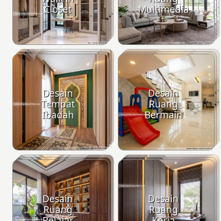
Closet
Multimedia
Desain
Desain
Tempat
Ruang
Ibadah
Bermain
Desain
Desain
Ruang
Ruang
Belajar
Kerja