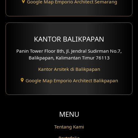
Google Map Emporio Architect Semarang
Desain Gazebo
Desain Pantry
KANTOR BALIKPAPAN
Desain Koridor
Panin Tower Floor 8th, Jl. Jendral Sudirman No.7,
Desain Mini Theater
Balikpapan, Kalimantan Timur 76113
Fasad Rumah Villa Bali
Kantor Arsitek di Balikpapan
Desain Split Level
Google Map Emporio Architect Balikpapan
Desain Wallpanel
Desain Wallpaper
MENU
Desain Backyard
Tentang Kami
Desain Grill Kayu