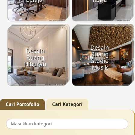
Desain
Desain
Ruang
Ruang
Studio
Hiburan
Musik
Cari Portofolio
Cari Kategori