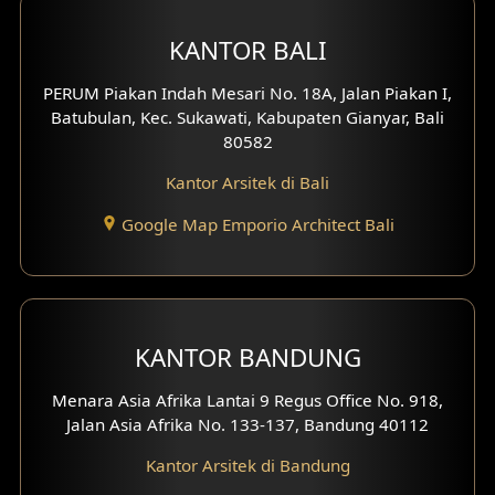
Desain Hotel
KANTOR BALI
Desain Klinik
PERUM Piakan Indah Mesari No. 18A, Jalan Piakan I,
Batubulan, Kec. Sukawati, Kabupaten Gianyar, Bali
Desain Perumahan
80582
Kantor Arsitek di Bali
Desain Kantor
Google Map Emporio Architect Bali
Desain Paviliun
Desain Interior Klinik
Desain Interior Perumahan
KANTOR BANDUNG
Desain Interior Ruko
Menara Asia Afrika Lantai 9 Regus Office No. 918,
Jalan Asia Afrika No. 133-137, Bandung 40112
Desain Interior Kantor
Kantor Arsitek di Bandung
Desain Interior Hotel