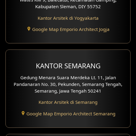
Kabupaten Sleman, DIY 55752
Desain Rumah Scandinavian
Kantor Arsitek di Yogyakarta
Desain Rumah Tradisional
Google Map Emporio Architect Jogja
Desain Rumah Santorini
Desain Balkon
KANTOR SEMARANG
Desain Void
Gedung Menara Suara Merdeka Lt. 11, Jalan
Desain Toilet Tamu
Pandanaran No. 30, Pekunden, Semarang Tengah,
Semarang, Jawa Tengah 50241
Desain Kanopi
Kantor Arsitek di Semarang
Desain Gazebo
Google Map Emporio Architect Semarang
Desain Pantry
Desain Koridor