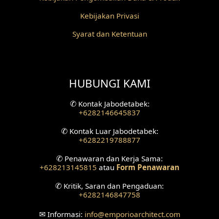
Kebijakan Privasi
Desain Fasad Depan
Syarat dan Ketentuan
Desain Fasad Belakang
Desain Ruang Studio Musik
HUBUNGI KAMI
Desain Rumah American Style
✆
Kontak Jabodetabek:
Fasad Rumah American Style
+6282146645837
Desain Interior Villa
✆
Kontak Luar Jabodetabek:
+6282219788877
Desain Plafon
✆
Penawaran dan Kerja Sama:
+628213145815
atau
Form Penawaran
Desain Ruang Tunggu
✆
Kritik, Saran dan Pengaduan:
+6282146847758
Desain Ruang Perawatan
✉
Informasi:
info
@emporioarchitect.com
Desain Ruang Konsultasi