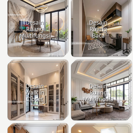
Desain
Desain
Ruang
Ruang
Multifungsi
Baca
Desain
Desain
Walk in
Ruang
Closet
Multimedia