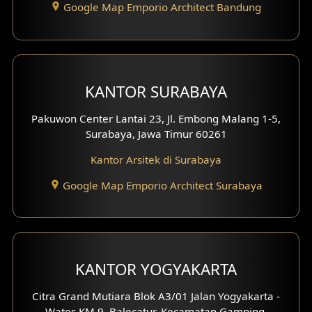
Google Map Emporio Architect Bandung
Eksterior Tampak Hook
Eksterior dengan Pagar
Fasad Ruko
KANTOR SURABAYA
Fasad Paviliun
Pakuwon Center Lantai 23, Jl. Embong Malang 1-5,
Surabaya, Jawa Timur 60261
Fasad Villa
Kantor Arsitek di Surabaya
Fasad Klinik
Google Map Emporio Architect Surabaya
Desain Basement
Desain Carport
KANTOR YOGYAKARTA
Desain Mezanin
Citra Grand Mutiara Blok A3/01 Jalan Yogyakarta -
Desain Rumah Moroccan
Wates KM 9, Balecatur, Kecamatan Gamping,