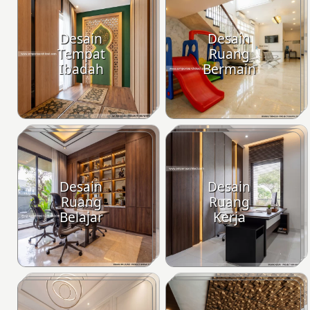
Desain
Desain
Tempat
Ruang
Ibadah
Bermain
Desain
Desain
Ruang
Ruang
Belajar
Kerja