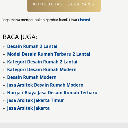
KONSULTASI SEKARANG
Desain Eksterior
Desain Eksterior Rumah
Bagaimana menggunakan gambar kami? Lihat
Lisensi
Desain Eksterior Kantor
BACA JUGA:
Desain Rumah Modern
»
Desain Rumah 2 Lantai
»
Model Desain Rumah Terbaru 2 Lantai
Fasad Rumah
»
Kategori Desain Rumah 2 Lantai
»
Kategori Desain Rumah Modern
Fasad Rumah Modern
»
Desain Rumah Modern
Fasad Kantor
»
Jasa Arsitek Desain Rumah Modern
»
Harga / Biaya Jasa Desain Rumah Terbaru
Fasad Hotel
»
Jasa Arsitek Jakarta Timur
»
Jasa Arsitek Jakarta
Fasad Rumah Klasik
Desain Rumah Klasik