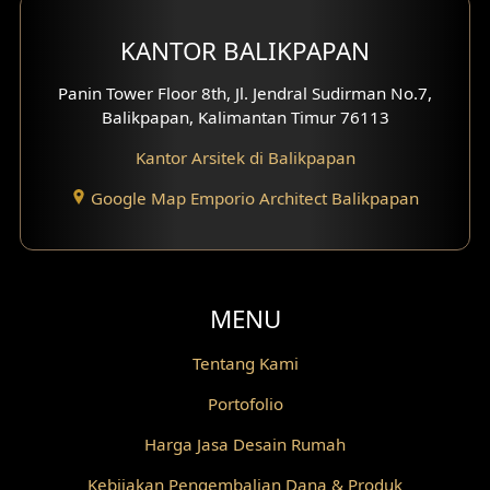
Desain Mini Theater
KANTOR BALIKPAPAN
Fasad Rumah Villa Bali
Panin Tower Floor 8th, Jl. Jendral Sudirman No.7,
Balikpapan, Kalimantan Timur 76113
Desain Split Level
Kantor Arsitek di Balikpapan
Desain Wallpanel
Google Map Emporio Architect Balikpapan
Desain Wallpaper
Desain Backyard
MENU
Desain Grill Kayu
Tentang Kami
Desain Railing
Portofolio
Desain Partisi
Harga Jasa Desain Rumah
Desain Pilar
Kebijakan Pengembalian Dana & Produk