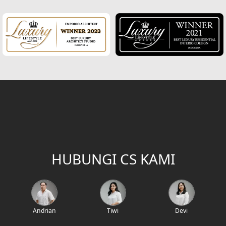
Desain Rumah Mediteran
Fasad Rumah Mediteran
Desain Rumah Villa Bali
Desain Ruang Multifungsi
Desain Garasi
Desain Ruang Baca
Desain Tangga
HUBUNGI CS KAMI
Desain Interior Rumah
Desain Walk in Closet
Andrian
Tiwi
Devi
Desain Foyer