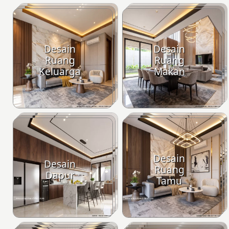
Desain
Desain
Ruang
Ruang
Keluarga
Makan
Desain
Desain
Ruang
Dapur
Tamu