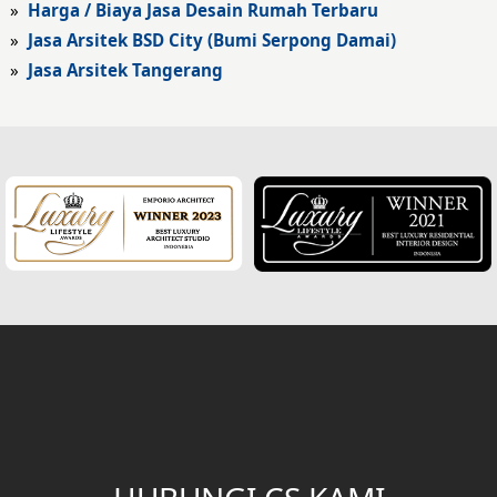
»
Harga / Biaya Jasa Desain Rumah Terbaru
Fasad Hotel
»
Jasa Arsitek BSD City (Bumi Serpong Damai)
»
Jasa Arsitek Tangerang
Fasad Rumah Klasik
Desain Rumah Klasik
Desain Rumah Mediteran
Fasad Rumah Mediteran
Desain Rumah Villa Bali
Desain Ruang Multifungsi
Desain Garasi
Desain Ruang Baca
Desain Tangga