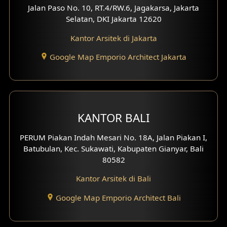
Jalan Paso No. 10, RT.4/RW.6, Jagakarsa, Jakarta
Desain Eksterior Ruko
Selatan, DKI Jakarta 12620
Desain Eksterior Perumahan
Kantor Arsitek di Jakarta
Google Map Emporio Architect Jakarta
Desain Ruko
Desain Hotel
Desain Klinik
KANTOR BALI
Desain Perumahan
PERUM Piakan Indah Mesari No. 18A, Jalan Piakan I,
Batubulan, Kec. Sukawati, Kabupaten Gianyar, Bali
Desain Kantor
80582
Desain Paviliun
Kantor Arsitek di Bali
Desain Interior Klinik
Google Map Emporio Architect Bali
Desain Interior Perumahan