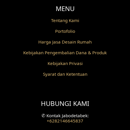
MENU
Desain Railing
Tentang Kami
Desain Partisi
Portofolio
Desain Pilar
Harga Jasa Desain Rumah
Desain Fasad Depan
Kebijakan Pengembalian Dana & Produk
Desain Fasad Belakang
Kebijakan Privasi
Syarat dan Ketentuan
Desain Ruang Studio Musik
Desain Rumah American Style
HUBUNGI KAMI
Fasad Rumah American Style
Desain Interior Villa
✆
Kontak Jabodetabek:
+6282146645837
Desain Plafon