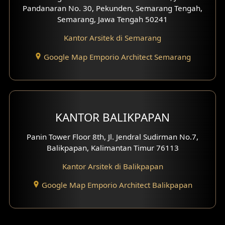
Pandanaran No. 30, Pekunden, Semarang Tengah,
Desain Gazebo
Semarang, Jawa Tengah 50241
Kantor Arsitek di Semarang
Desain Pantry
Google Map Emporio Architect Semarang
Desain Koridor
Desain Mini Theater
Fasad Rumah Villa Bali
KANTOR BALIKPAPAN
Desain Split Level
Panin Tower Floor 8th, Jl. Jendral Sudirman No.7,
Balikpapan, Kalimantan Timur 76113
Desain Wallpanel
Kantor Arsitek di Balikpapan
Desain Wallpaper
Google Map Emporio Architect Balikpapan
Desain Backyard
Desain Grill Kayu