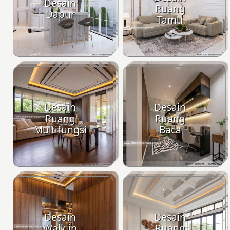
Desain
Ruang
Dapur
Tamu
Desain
Desain
Ruang
Ruang
Multifungsi
Baca
Desain
Desain
Walk in
Ruang