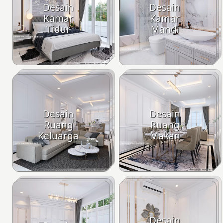
Desain
Desain
Kamar
Kamar
Tidur
Mandi
Desain
Desain
Ruang
Ruang
Keluarga
Makan
Desain