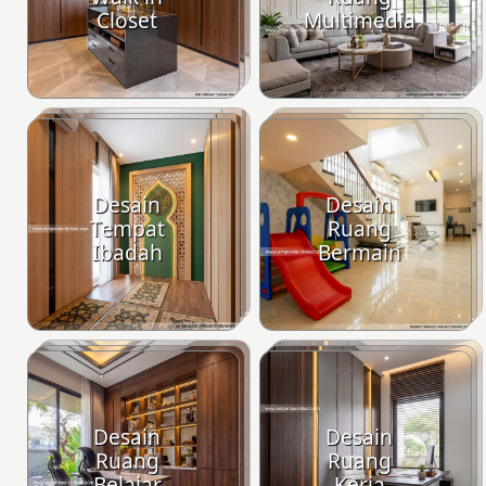
Closet
Multimedia
Desain
Desain
Tempat
Ruang
Ibadah
Bermain
Desain
Desain
Ruang
Ruang
Belajar
Kerja