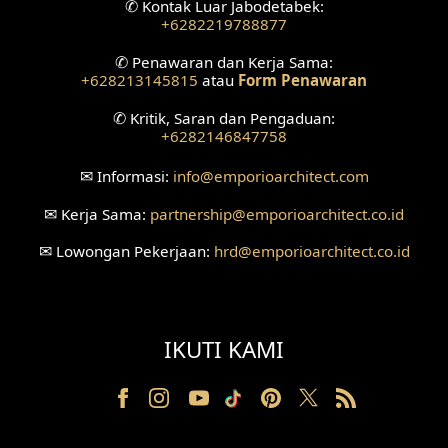
✆
Kontak Luar Jabodetabek:
+6282219788877
Desain Ruang Tunggu
✆
Penawaran dan Kerja Sama:
+628213145815
atau
Form Penawaran
Desain Ruang Perawatan
✆
Kritik, Saran dan Pengaduan:
Desain Ruang Konsultasi
+6282146847758
Desain Ruang Receptionist
✉
Informasi:
info
@emporioarchitect.com
✉
Kerja Sama:
partnership
@emporioarchitect.co.id
Desain Eksterior Klinik
✉
Lowongan Pekerjaan:
hrd
@emporioarchitect.co.id
Desain Mushola
Desain Teras
IKUTI KAMI
Desain Taman
Desain Area Santai
Tanah Berkontur