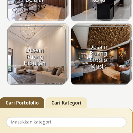
Desain
Desain
Ruang
Ruang
Studio
Hiburan
Musik
Cari Portofolio
Cari Kategori