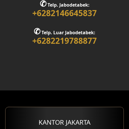
✆
Telp. Jabodetabek:
Desain Rumah 1 Lantai
+6282146645837
Desain Rumah 2 Lantai
✆
Telp. Luar Jabodetabek:
Desain Rumah 3 Lantai
+6282219788877
Desain Rumah 4 Lantai
Desain Ruang Kerja
Desain Ruang Hiburan
Eksterior Tampak Belakang
Eksterior Tampak Depan
Eksterior Tampak Samping
KANTOR JAKARTA
Desain Eksterior Villa