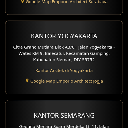
Google Map Emporio Architect Surabaya
Desain Carport
Desain Mezanin
KANTOR YOGYAKARTA
Desain Rumah Moroccan
Citra Grand Mutiara Blok A3/01 Jalan Yogyakarta -
Desain Rumah Scandinavian
Wates KM 9, Balecatur, Kecamatan Gamping,
Kabupaten Sleman, DIY 55752
Desain Rumah Tradisional
Kantor Arsitek di Yogyakarta
Desain Rumah Santorini
Google Map Emporio Architect Jogja
Desain Balkon
Desain Void
Desain Toilet Tamu
KANTOR SEMARANG
Desain Kanopi
Gedung Menara Suara Merdeka Lt. 11, Jalan