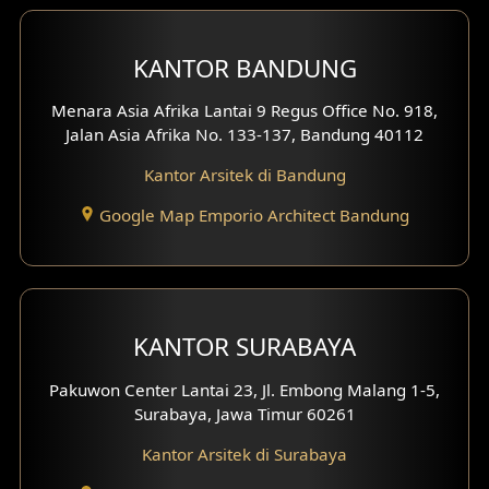
Desain Interior Ruko
KANTOR BANDUNG
Desain Interior Kantor
Menara Asia Afrika Lantai 9 Regus Office No. 918,
Desain Interior Hotel
Jalan Asia Afrika No. 133-137, Bandung 40112
Kantor Arsitek di Bandung
Eksterior Tampak Hook
Google Map Emporio Architect Bandung
Eksterior dengan Pagar
Fasad Ruko
Fasad Paviliun
KANTOR SURABAYA
Fasad Villa
Pakuwon Center Lantai 23, Jl. Embong Malang 1-5,
Surabaya, Jawa Timur 60261
Fasad Klinik
Kantor Arsitek di Surabaya
Desain Basement