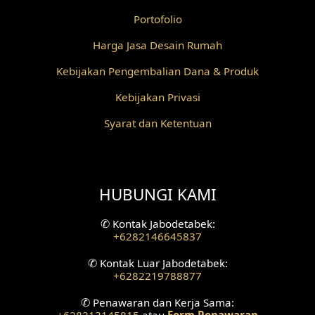
Portofolio
Desain Railing
Harga Jasa Desain Rumah
Desain Partisi
Kebijakan Pengembalian Dana & Produk
Desain Pilar
Kebijakan Privasi
Desain Fasad Depan
Syarat dan Ketentuan
Desain Fasad Belakang
Desain Ruang Studio Musik
HUBUNGI KAMI
Desain Rumah American Style
✆
Kontak Jabodetabek:
+6282146645837
Fasad Rumah American Style
✆
Kontak Luar Jabodetabek:
+6282219788877
Desain Interior Villa
✆
Penawaran dan Kerja Sama:
Desain Plafon