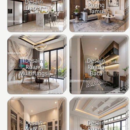
Desain
Ruang
Dapur
Tamu
Desain
Desain
Ruang
Ruang
Multifungsi
Baca
Desain
Desain
Walk in
Ruang