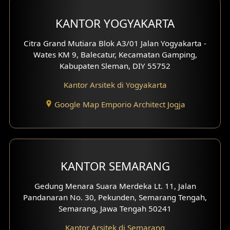
Desain Carport
KANTOR YOGYAKARTA
Desain Mezanin
Citra Grand Mutiara Blok A3/01 Jalan Yogyakarta -
Wates KM 9, Balecatur, Kecamatan Gamping,
Desain Rumah Moroccan
Kabupaten Sleman, DIY 55752
Kantor Arsitek di Yogyakarta
Desain Rumah Scandinavian
Google Map Emporio Architect Jogja
Desain Rumah Tradisional
Desain Rumah Santorini
Desain Balkon
KANTOR SEMARANG
Desain Void
Gedung Menara Suara Merdeka Lt. 11, Jalan
Pandanaran No. 30, Pekunden, Semarang Tengah,
Desain Toilet Tamu
Semarang, Jawa Tengah 50241
Desain Kanopi
Kantor Arsitek di Semarang