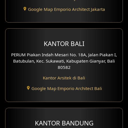
Desain Eksterior Ruko
Google Map Emporio Architect Jakarta
Desain Eksterior Perumahan
Desain Ruko
KANTOR BALI
Desain Hotel
PERUM Piakan Indah Mesari No. 18A, Jalan Piakan I,
Desain Klinik
Batubulan, Kec. Sukawati, Kabupaten Gianyar, Bali
80582
Desain Perumahan
Kantor Arsitek di Bali
Desain Kantor
Google Map Emporio Architect Bali
Desain Paviliun
Desain Interior Klinik
KANTOR BANDUNG
Desain Interior Perumahan