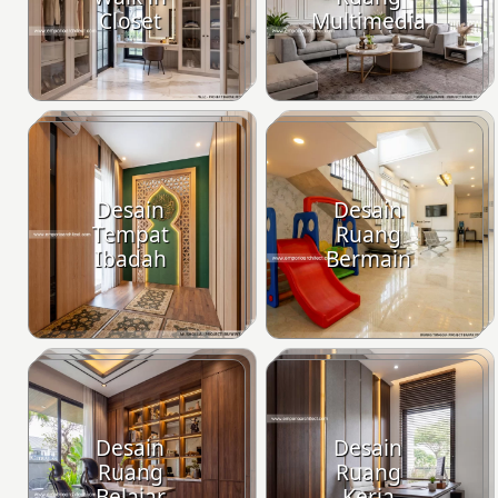
Closet
Multimedia
Desain
Desain
Tempat
Ruang
Ibadah
Bermain
Desain
Desain
Ruang
Ruang
Belajar
Kerja