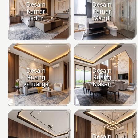
Desain
Desain
Kamar
Kamar
Tidur
Mandi
Desain
Desain
Ruang
Ruang
Keluarga
Makan
Desain