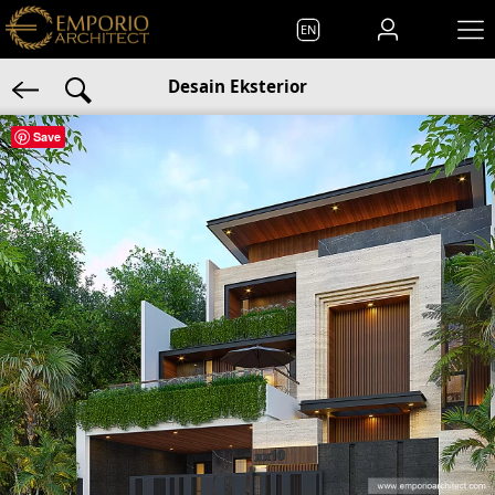
EN
Desain Eksterior
Save