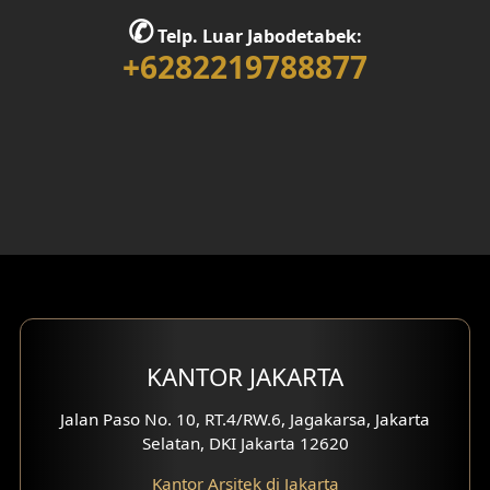
✆
Desain Rumah 1 Lantai
Telp. Luar Jabodetabek:
+6282219788877
Desain Rumah 2 Lantai
Desain Rumah 3 Lantai
Desain Rumah 4 Lantai
Desain Ruang Kerja
Desain Ruang Hiburan
Eksterior Tampak Belakang
KANTOR JAKARTA
Eksterior Tampak Depan
Jalan Paso No. 10, RT.4/RW.6, Jagakarsa, Jakarta
Eksterior Tampak Samping
Selatan, DKI Jakarta 12620
Desain Eksterior Villa
Kantor Arsitek di Jakarta