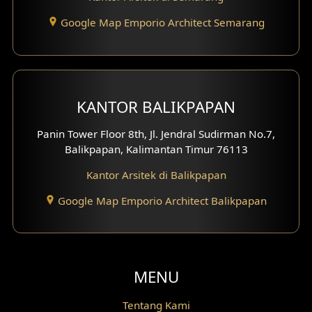
Google Map Emporio Architect Semarang
Desain Gazebo
Desain Pantry
Desain Koridor
KANTOR BALIKPAPAN
Desain Mini Theater
Panin Tower Floor 8th, Jl. Jendral Sudirman No.7,
Balikpapan, Kalimantan Timur 76113
Fasad Rumah Villa Bali
Kantor Arsitek di Balikpapan
Desain Split Level
Google Map Emporio Architect Balikpapan
Desain Wallpanel
Desain Wallpaper
MENU
Desain Backyard
Tentang Kami
Desain Grill Kayu