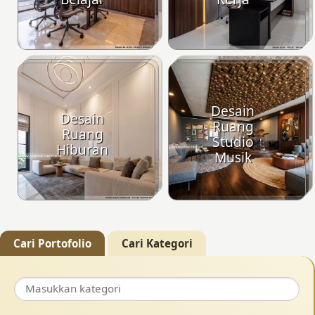
Desain
Desain
Ruang
Ruang
Studio
Hiburan
Musik
Cari Portofolio
Cari Kategori