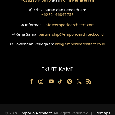
+628213145815
atau
Form Penawaran
✆
Kritik, Saran dan Pengaduan:
Desain Ruang Tunggu
+6282146847758
Desain Ruang Perawatan
✉
Informasi:
info
@emporioarchitect.com
Desain Ruang Konsultasi
✉
Kerja Sama:
partnership
@emporioarchitect.co.id
✉
Lowongan Pekerjaan:
hrd
@emporioarchitect.co.id
Desain Ruang Receptionist
Desain Eksterior Klinik
IKUTI KAMI
Desain Mushola
Desain Teras
Desain Taman
Desain Area Santai
© 2026
Emporio Architect
. All Rights Reserved
.
|
Sitemaps
Tanah Berkontur