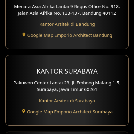
Menara Asia Afrika Lantai 9 Regus Office No. 918,
Desain Interior Ruko
Jalan Asia Afrika No. 133-137, Bandung 40112
Desain Interior Kantor
Kantor Arsitek di Bandung
Google Map Emporio Architect Bandung
Desain Interior Hotel
Eksterior Tampak Hook
Eksterior dengan Pagar
KANTOR SURABAYA
Fasad Ruko
Pakuwon Center Lantai 23, Jl. Embong Malang 1-5,
Surabaya, Jawa Timur 60261
Fasad Paviliun
Kantor Arsitek di Surabaya
Fasad Villa
Google Map Emporio Architect Surabaya
Fasad Klinik
Desain Basement