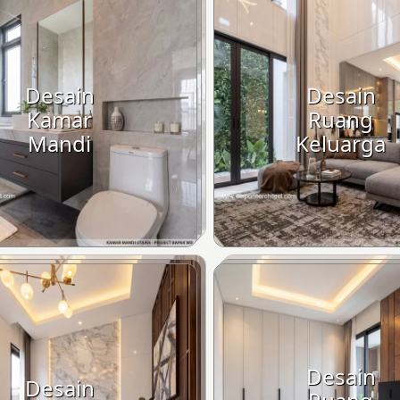
Desain
Desain
Kamar
Ruang
Mandi
Keluarga
Desain
Desain
Ruang