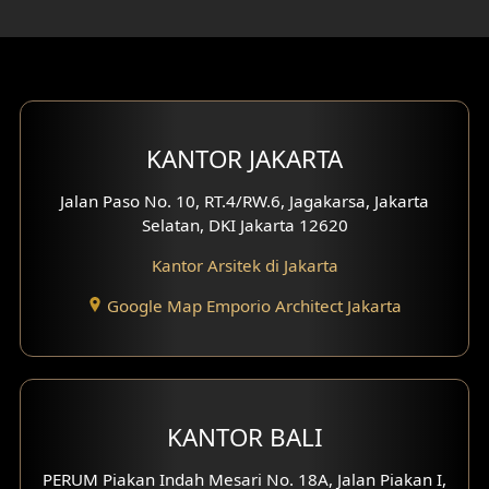
Desain Ruang Kerja
Desain Ruang Hiburan
Eksterior Tampak Belakang
KANTOR JAKARTA
Eksterior Tampak Depan
Jalan Paso No. 10, RT.4/RW.6, Jagakarsa, Jakarta
Eksterior Tampak Samping
Selatan, DKI Jakarta 12620
Desain Eksterior Villa
Kantor Arsitek di Jakarta
Desain Eksterior Ruko
Google Map Emporio Architect Jakarta
Desain Eksterior Perumahan
Desain Ruko
KANTOR BALI
Desain Hotel
PERUM Piakan Indah Mesari No. 18A, Jalan Piakan I,