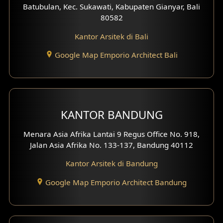
Desain Klinik
Batubulan, Kec. Sukawati, Kabupaten Gianyar, Bali
80582
Desain Perumahan
Kantor Arsitek di Bali
Desain Kantor
Google Map Emporio Architect Bali
Desain Paviliun
Desain Interior Klinik
KANTOR BANDUNG
Desain Interior Perumahan
Menara Asia Afrika Lantai 9 Regus Office No. 918,
Desain Interior Ruko
Jalan Asia Afrika No. 133-137, Bandung 40112
Desain Interior Kantor
Kantor Arsitek di Bandung
Google Map Emporio Architect Bandung
Desain Interior Hotel
Eksterior Tampak Hook