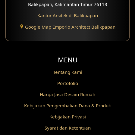
Balikpapan, Kalimantan Timur 76113
Fasad Rumah Villa Bali
Kantor Arsitek di Balikpapan
Desain Split Level
Google Map Emporio Architect Balikpapan
Desain Wallpanel
Desain Wallpaper
MENU
Desain Backyard
Tentang Kami
Desain Grill Kayu
Portofolio
Desain Railing
Harga Jasa Desain Rumah
Desain Partisi
Kebijakan Pengembalian Dana & Produk
Desain Pilar
Kebijakan Privasi
Desain Fasad Depan
Syarat dan Ketentuan