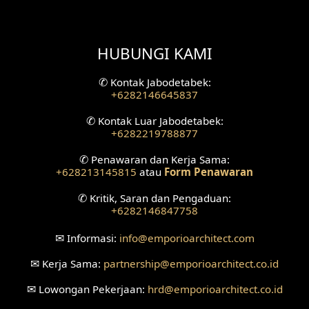
Desain Fasad Belakang
Desain Ruang Studio Musik
HUBUNGI KAMI
Desain Rumah American Style
✆
Kontak Jabodetabek:
+6282146645837
Fasad Rumah American Style
✆
Kontak Luar Jabodetabek:
+6282219788877
Desain Interior Villa
✆
Penawaran dan Kerja Sama:
Desain Plafon
+628213145815
atau
Form Penawaran
✆
Kritik, Saran dan Pengaduan:
Desain Ruang Tunggu
+6282146847758
Desain Ruang Perawatan
✉
Informasi:
info
@emporioarchitect.com
Desain Ruang Konsultasi
✉
Kerja Sama:
partnership
@emporioarchitect.co.id
✉
Lowongan Pekerjaan:
hrd
@emporioarchitect.co.id
Desain Ruang Receptionist