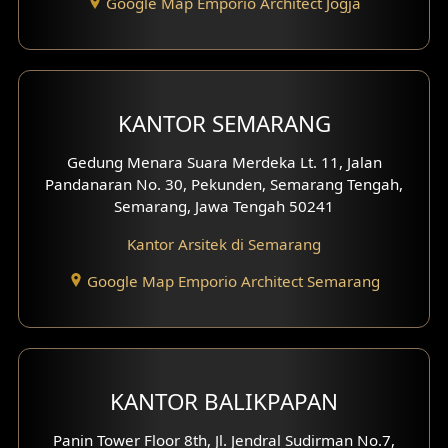
Google Map Emporio Architect Jogja
Desain Rumah Tradisional
Desain Rumah Santorini
Desain Balkon
KANTOR SEMARANG
Desain Void
Gedung Menara Suara Merdeka Lt. 11, Jalan
Pandanaran No. 30, Pekunden, Semarang Tengah,
Desain Toilet Tamu
Semarang, Jawa Tengah 50241
Desain Kanopi
Kantor Arsitek di Semarang
Google Map Emporio Architect Semarang
Desain Gazebo
Desain Pantry
Desain Koridor
KANTOR BALIKPAPAN
Desain Mini Theater
Panin Tower Floor 8th, Jl. Jendral Sudirman No.7,