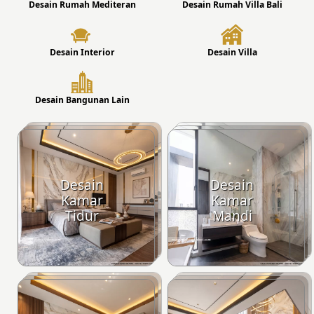
Desain Rumah Mediteran
Desain Rumah Villa Bali
Desain Interior
Desain Villa
Desain Bangunan Lain
Desain
Desain
Kamar
Kamar
Tidur
Mandi