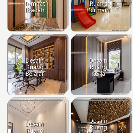
Tempat
Ruang
Ibadah
Bermain
Desain
Desain
Ruang
Ruang
Belajar
Kerja
Desain
Desain
Ruang
Ruang