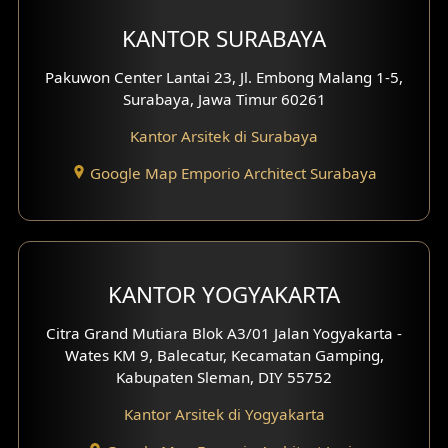
Eksterior dengan Pagar
KANTOR SURABAYA
Fasad Ruko
Pakuwon Center Lantai 23, Jl. Embong Malang 1-5,
Surabaya, Jawa Timur 60261
Fasad Paviliun
Kantor Arsitek di Surabaya
Fasad Villa
Google Map Emporio Architect Surabaya
Fasad Klinik
Desain Basement
Desain Carport
KANTOR YOGYAKARTA
Desain Mezanin
Citra Grand Mutiara Blok A3/01 Jalan Yogyakarta -
Wates KM 9, Balecatur, Kecamatan Gamping,
Desain Rumah Moroccan
Kabupaten Sleman, DIY 55752
Kantor Arsitek di Yogyakarta
Desain Rumah Scandinavian