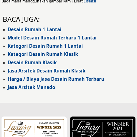
Desain Eksterior Rumah
Bagaimana menggunakan gambar kami? Lihat
Lisensi
Desain Eksterior Kantor
BACA JUGA:
Desain Rumah Modern
»
Desain Rumah 1 Lantai
»
Model Desain Rumah Terbaru 1 Lantai
Fasad Rumah
»
Kategori Desain Rumah 1 Lantai
»
Kategori Desain Rumah Klasik
Fasad Rumah Modern
»
Desain Rumah Klasik
Fasad Kantor
»
Jasa Arsitek Desain Rumah Klasik
»
Harga / Biaya Jasa Desain Rumah Terbaru
Fasad Hotel
»
Jasa Arsitek Manado
Fasad Rumah Klasik
Desain Rumah Klasik
Desain Rumah Mediteran