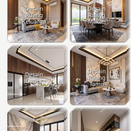
Desain
Desain
Ruang
Ruang
Keluarga
Makan
Desain
Desain
Ruang
Dapur
Tamu