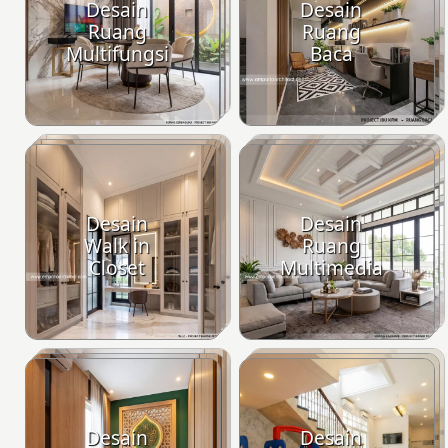
Desain
Desain
Ruang
Ruang
Multifungsi
Baca
Desain
Desain
Walk in
Ruang
Closet
Multimedia
Desain
Desain