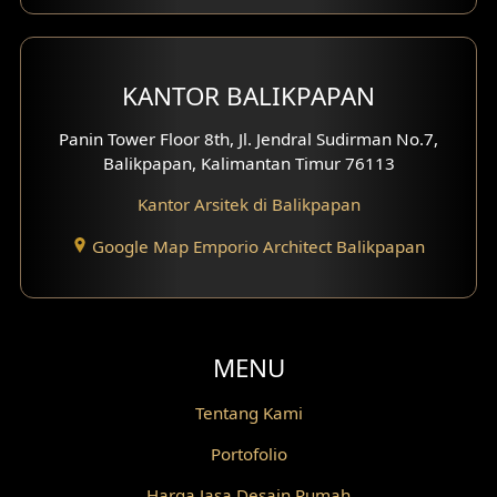
Desain Koridor
Desain Mini Theater
KANTOR BALIKPAPAN
Fasad Rumah Villa Bali
Panin Tower Floor 8th, Jl. Jendral Sudirman No.7,
Desain Split Level
Balikpapan, Kalimantan Timur 76113
Kantor Arsitek di Balikpapan
Desain Wallpanel
Google Map Emporio Architect Balikpapan
Desain Wallpaper
Desain Backyard
Desain Grill Kayu
MENU
Desain Railing
Tentang Kami
Portofolio
Desain Partisi
Harga Jasa Desain Rumah