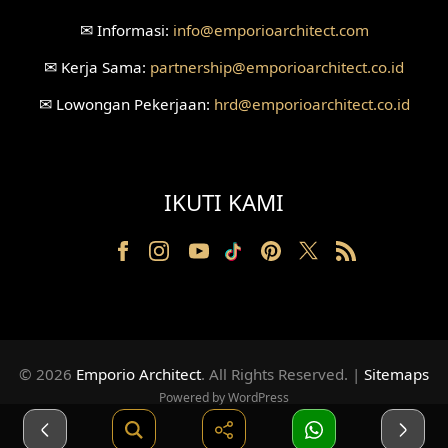
Desain Ruang Konsultasi
✉
Informasi:
info
@emporioarchitect.com
Desain Ruang Receptionist
✉
Kerja Sama:
partnership
@emporioarchitect.co.id
Desain Eksterior Klinik
✉
Lowongan Pekerjaan:
hrd
@emporioarchitect.co.id
Desain Mushola
Desain Teras
IKUTI KAMI
Desain Taman
Desain Area Santai
Tanah Berkontur
Desain Laundry
© 2026
Emporio Architect
. All Rights Reserved
.
|
Sitemaps
Powered by WordPress
Desain Ruang Movie