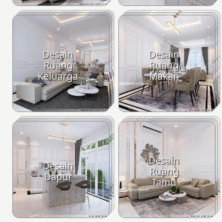
Desain
Desain
Ruang
Ruang
Keluarga
Makan
Desain
Desain
Ruang
Dapur
Tamu