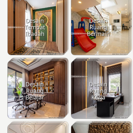
Desain
Desain
Tempat
Ruang
Ibadah
Bermain
Desain
Desain
Ruang
Ruang
Belajar
Kerja