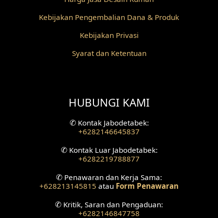
Desain Pilar
Kebijakan Pengembalian Dana & Produk
Desain Fasad Depan
Kebijakan Privasi
Desain Fasad Belakang
Syarat dan Ketentuan
Desain Ruang Studio Musik
Desain Rumah American Style
HUBUNGI KAMI
Fasad Rumah American Style
✆
Kontak Jabodetabek:
+6282146645837
Desain Interior Villa
✆
Kontak Luar Jabodetabek:
Desain Plafon
+6282219788877
✆
Penawaran dan Kerja Sama:
Desain Ruang Tunggu
+628213145815
atau
Form Penawaran
Desain Ruang Perawatan
✆
Kritik, Saran dan Pengaduan:
+6282146847758