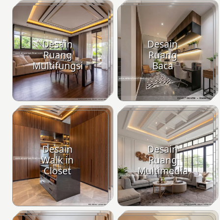
Desain
Desain
Ruang
Ruang
Multifungsi
Baca
Desain
Desain
Walk in
Ruang
Closet
Multimedia