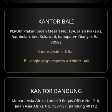
Desain Hotel
KANTOR BALI
Desain Klinik
PERUM Piakan Indah Mesari No. 18A, Jalan Piakan I,
Desain Perumahan
Batubulan, Kec. Sukawati, Kabupaten Gianyar, Bali
80582
Desain Kantor
Kantor Arsitek di Bali
Desain Paviliun
Google Map Emporio Architect Bali
Desain Interior Klinik
Desain Interior Perumahan
KANTOR BANDUNG
Desain Interior Ruko
Menara Asia Afrika Lantai 9 Regus Office No. 918,
Desain Interior Kantor
Jalan Asia Afrika No. 133-137, Bandung 40112