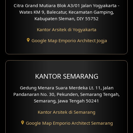
Desain Rumah Moroccan
Citra Grand Mutiara Blok A3/01 Jalan Yogyakarta -
Wates KM 9, Balecatur, Kecamatan Gamping,
Desain Rumah Scandinavian
Kabupaten Sleman, DIY 55752
Desain Rumah Tradisional
Kantor Arsitek di Yogyakarta
Google Map Emporio Architect Jogja
Desain Rumah Santorini
Desain Balkon
Desain Void
KANTOR SEMARANG
Desain Toilet Tamu
Gedung Menara Suara Merdeka Lt. 11, Jalan
Pandanaran No. 30, Pekunden, Semarang Tengah,
Desain Kanopi
Semarang, Jawa Tengah 50241
Desain Gazebo
Kantor Arsitek di Semarang
Desain Pantry
Google Map Emporio Architect Semarang