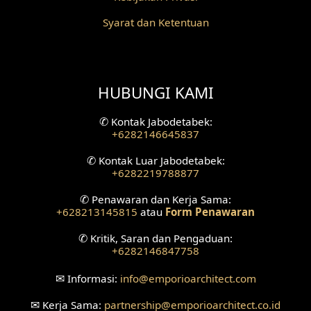
Desain Fasad Belakang
Syarat dan Ketentuan
Desain Ruang Studio Musik
Desain Rumah American Style
HUBUNGI KAMI
Fasad Rumah American Style
✆
Kontak Jabodetabek:
+6282146645837
Desain Interior Villa
✆
Kontak Luar Jabodetabek:
Desain Plafon
+6282219788877
✆
Penawaran dan Kerja Sama:
Desain Ruang Tunggu
+628213145815
atau
Form Penawaran
Desain Ruang Perawatan
✆
Kritik, Saran dan Pengaduan:
+6282146847758
Desain Ruang Konsultasi
✉
Informasi:
info
@emporioarchitect.com
Desain Ruang Receptionist
✉
Kerja Sama:
partnership
@emporioarchitect.co.id