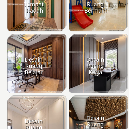
Tempat
Ruang
Ibadah
Bermain
Desain
Desain
Ruang
Ruang
Belajar
Kerja
Desain
Desain
Ruang
Ruang