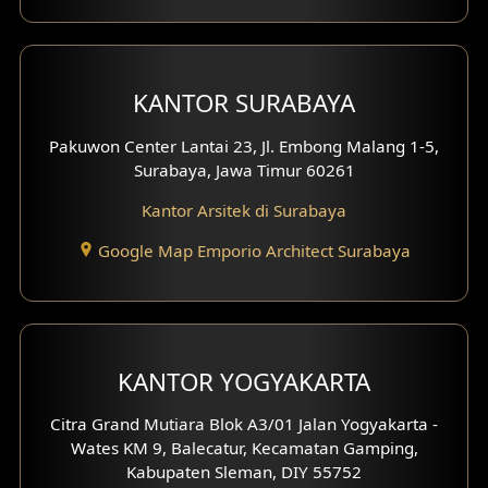
Eksterior dengan Pagar
Fasad Ruko
KANTOR SURABAYA
Fasad Paviliun
Pakuwon Center Lantai 23, Jl. Embong Malang 1-5,
Fasad Villa
Surabaya, Jawa Timur 60261
Kantor Arsitek di Surabaya
Fasad Klinik
Google Map Emporio Architect Surabaya
Desain Basement
Desain Carport
Desain Mezanin
KANTOR YOGYAKARTA
Desain Rumah Moroccan
Citra Grand Mutiara Blok A3/01 Jalan Yogyakarta -
Wates KM 9, Balecatur, Kecamatan Gamping,
Desain Rumah Scandinavian
Kabupaten Sleman, DIY 55752