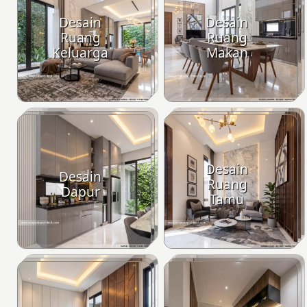
Desain
Desain
Ruang
Ruang
Keluarga
Makan
Desain
Desain
Ruang
Dapur
Tamu