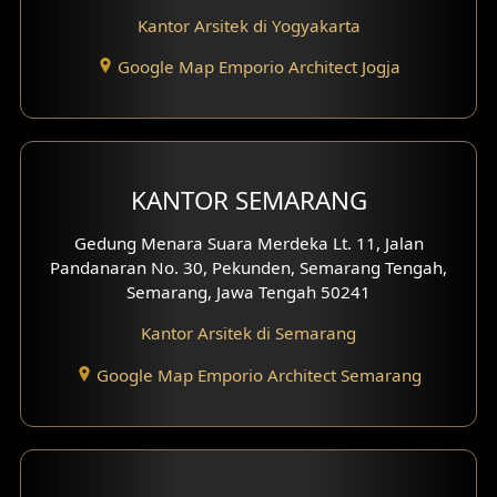
Desain Rumah Tradisional
Kantor Arsitek di Yogyakarta
Google Map Emporio Architect Jogja
Desain Rumah Santorini
Desain Balkon
Desain Void
KANTOR SEMARANG
Desain Toilet Tamu
Gedung Menara Suara Merdeka Lt. 11, Jalan
Pandanaran No. 30, Pekunden, Semarang Tengah,
Desain Kanopi
Semarang, Jawa Tengah 50241
Desain Gazebo
Kantor Arsitek di Semarang
Desain Pantry
Google Map Emporio Architect Semarang
Desain Koridor
Desain Mini Theater