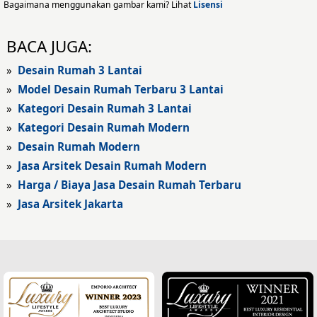
Desain Eksterior Rumah
Bagaimana menggunakan gambar kami? Lihat
Lisensi
Desain Eksterior Kantor
BACA JUGA:
Desain Rumah Modern
»
Desain Rumah 3 Lantai
»
Model Desain Rumah Terbaru 3 Lantai
Fasad Rumah
»
Kategori Desain Rumah 3 Lantai
»
Kategori Desain Rumah Modern
Fasad Rumah Modern
»
Desain Rumah Modern
Fasad Kantor
»
Jasa Arsitek Desain Rumah Modern
»
Harga / Biaya Jasa Desain Rumah Terbaru
Fasad Hotel
»
Jasa Arsitek Jakarta
Fasad Rumah Klasik
Desain Rumah Klasik
Desain Rumah Mediteran