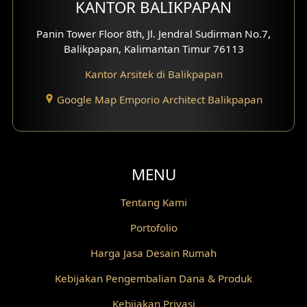
KANTOR BALIKPAPAN
Fasad Rumah Villa Bali
Panin Tower Floor 8th, Jl. Jendral Sudirman No.7,
Desain Split Level
Balikpapan, Kalimantan Timur 76113
Kantor Arsitek di Balikpapan
Desain Wallpanel
Google Map Emporio Architect Balikpapan
Desain Wallpaper
Desain Backyard
Desain Grill Kayu
MENU
Desain Railing
Tentang Kami
Portofolio
Desain Partisi
Harga Jasa Desain Rumah
Desain Pilar
Kebijakan Pengembalian Dana & Produk
Desain Fasad Depan
Kebijakan Privasi