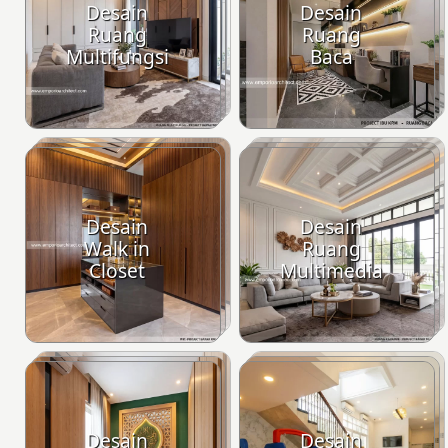
Desain
Desain
Ruang
Ruang
Multifungsi
Baca
Desain
Desain
Walk in
Ruang
Closet
Multimedia
Desain
Desain