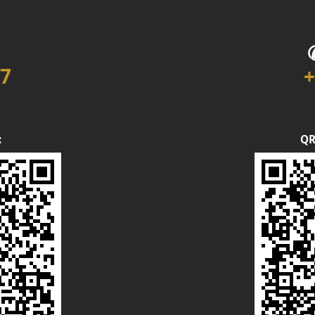
7
+
:
QR