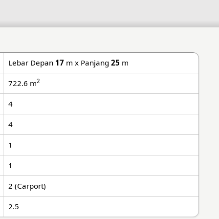
Lebar Depan
17
m x Panjang
25
m
2
722.6 m
4
4
1
1
2 (Carport)
2.5