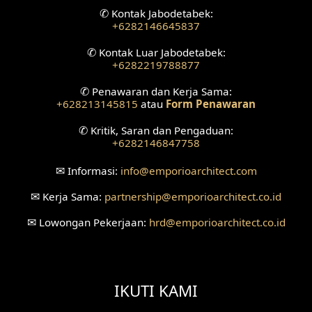
✆
Kontak Jabodetabek:
+6282146645837
✆
Kontak Luar Jabodetabek:
+6282219788877
✆
Penawaran dan Kerja Sama:
+628213145815
atau
Form Penawaran
✆
Kritik, Saran dan Pengaduan:
+6282146847758
✉
Informasi:
info
@emporioarchitect.com
✉
Kerja Sama:
partnership
@emporioarchitect.co.id
✉
Lowongan Pekerjaan:
hrd
@emporioarchitect.co.id
IKUTI KAMI