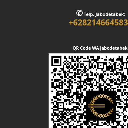
✆
Telp. Jabodetabek:
+628214664583
QR Code WA Jabodetabek