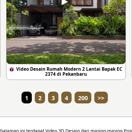
Video Desain Rumah Modern 2 Lantai Bapak EC
2374 di Pekanbaru
1
2
3
4
200
>>
halaman ini terdapat Video 3D Desain dari masing-masing Pro