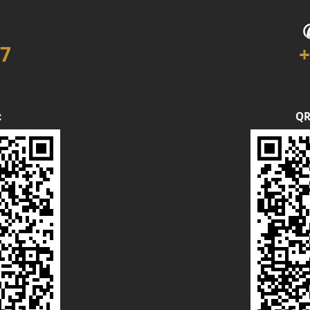
7
+
:
QR