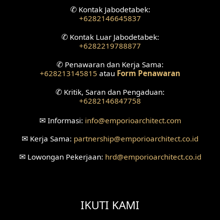
✆
Kontak Jabodetabek:
+6282146645837
✆
Kontak Luar Jabodetabek:
+6282219788877
✆
Penawaran dan Kerja Sama:
+628213145815
atau
Form Penawaran
✆
Kritik, Saran dan Pengaduan:
+6282146847758
✉
Informasi:
info
@emporioarchitect.com
✉
Kerja Sama:
partnership
@emporioarchitect.co.id
✉
Lowongan Pekerjaan:
hrd
@emporioarchitect.co.id
IKUTI KAMI