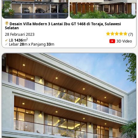
Desain Villa Modern 3 Lantai Ibu GT 1468 di Toraja, Sulawesi
Selatan
28 Februari 2023
(7)
2
✔
LB
1436
m
3D Video
✔
Lebar
28
m x Panjang
33
m