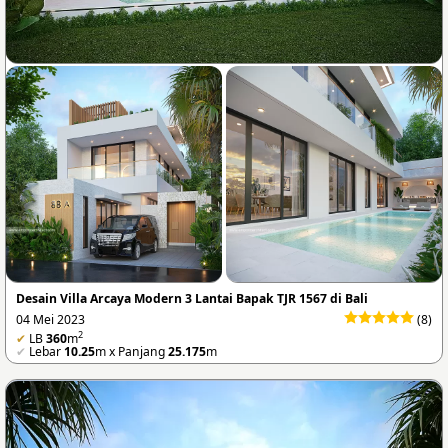
Desain Villa Arcaya Modern 3 Lantai Bapak TJR 1567 di Bali
04 Mei 2023
(8)
2
✔
LB
360
m
✔
Lebar
10.25
m x Panjang
25.175
m