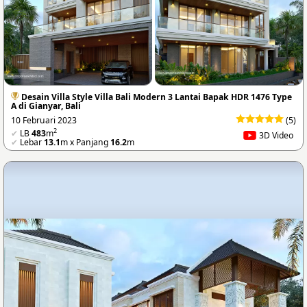
Desain Villa Style Villa Bali Modern 3 Lantai Bapak HDR 1476 Type
A di Gianyar, Bali
10 Februari 2023
(5)
2
✔
LB
483
m
3D Video
✔
Lebar
13.1
m x Panjang
16.2
m