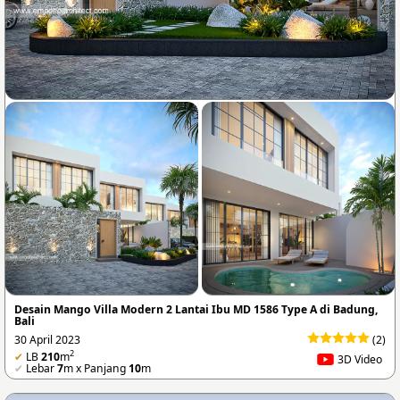
Desain Mango Villa Modern 2 Lantai Ibu MD 1586 Type A di Badung,
Bali
30 April 2023
(2)
2
✔
LB
210
m
3D Video
✔
Lebar
7
m x Panjang
10
m