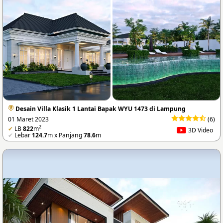
Desain Villa Klasik 1 Lantai Bapak WYU 1473 di Lampung
01 Maret 2023
(6)
2
✔
LB
822
m
3D Video
✔
Lebar
124.7
m x Panjang
78.6
m