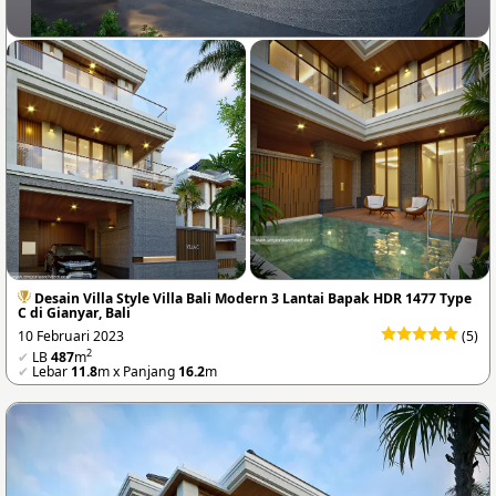
Desain Villa Style Villa Bali Modern 3 Lantai Bapak HDR 1477 Type
C di Gianyar, Bali
10 Februari 2023
(5)
2
✔
LB
487
m
✔
Lebar
11.8
m x Panjang
16.2
m