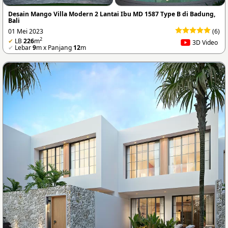
Desain Mango Villa Modern 2 Lantai Ibu MD 1587 Type B di Badung,
Bali
01 Mei 2023
(6)
2
✔
LB
226
m
3D Video
✔
Lebar
9
m x Panjang
12
m