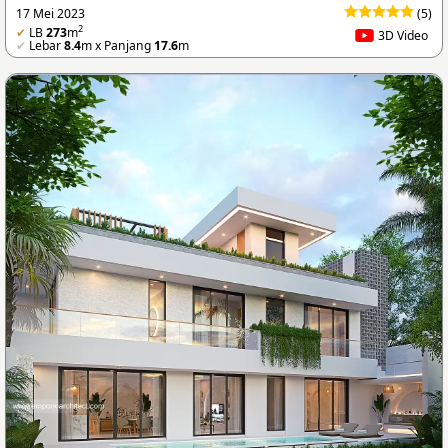
17 Mei 2023
(5)
2
✔
LB
273
m
3D Video
✔
Lebar
8.4
m x Panjang
17.6
m