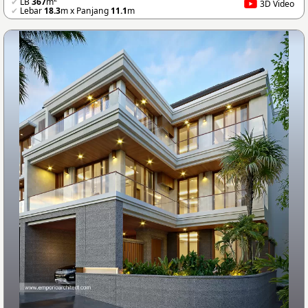
✔
LB
367
m
3D Video
✔
Lebar
18.3
m x Panjang
11.1
m