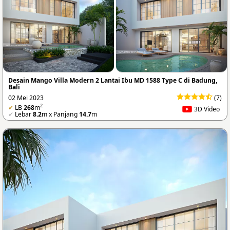
Desain Mango Villa Modern 2 Lantai Ibu MD 1588 Type C di Badung,
Bali
02 Mei 2023
(7)
2
✔
LB
268
m
3D Video
✔
Lebar
8.2
m x Panjang
14.7
m