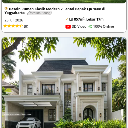
Desain Rumah Klasik Modern 2 Lantai Bapak FJR 1608 di
Yogyakarta
Medium House
2
✔
LB
857
m
, Lebar
17
m
23 Juli 2026
(9)
3D Video
100% Online