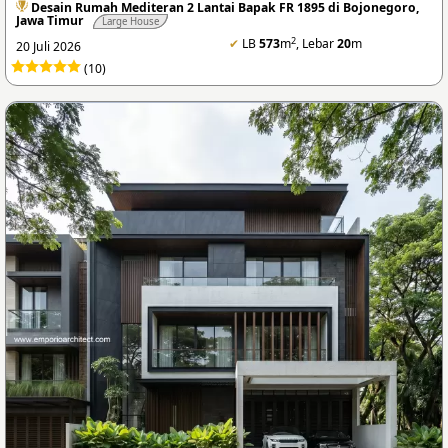
Desain Rumah Mediteran 2 Lantai Bapak FR 1895 di Bojonegoro,
Jawa Timur
Large House
2
✔
LB
573
m
, Lebar
20
m
20 Juli 2026
(10)