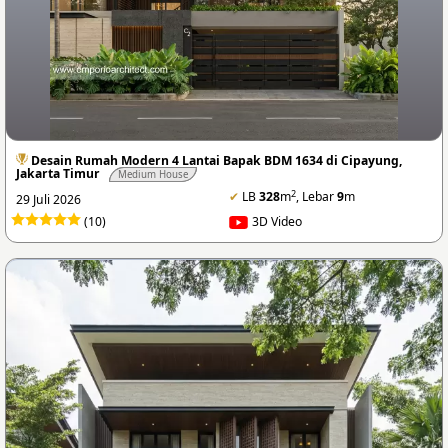
Desain Rumah Modern 4 Lantai Bapak BDM 1634 di Cipayung,
Jakarta Timur
Medium House
2
✔
LB
328
m
, Lebar
9
m
29 Juli 2026
(10)
3D Video