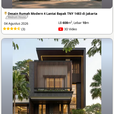
Desain Rumah Modern 4 Lantai Bapak TNY 1483 di Jakarta
Medium House
2
LB
608
m
, Lebar
10
m
04 Agustus 2026
(3)
3D Video