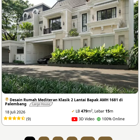
Desain Rumah Mediteran Klasik 2 Lantai Bapak AMH 1681 di
Palembang
Large House
2
✔
LB
479
m
, Lebar
15
m
18 Juli 2026
(9)
3D Video
100% Online