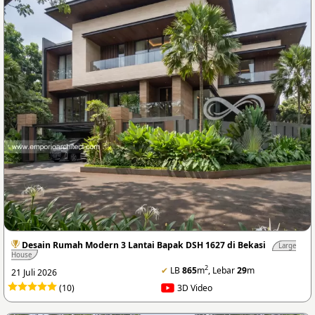
Desain Rumah Modern 3 Lantai Bapak DSH 1627 di Bekasi
Large
House
2
✔
LB
865
m
, Lebar
29
m
21 Juli 2026
(10)
3D Video