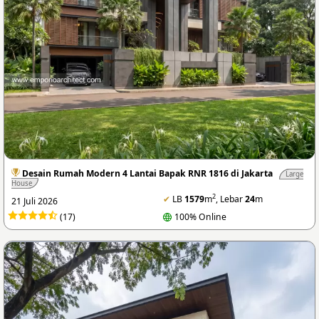
Desain Rumah Modern 4 Lantai Bapak RNR 1816 di Jakarta
Large
House
2
✔
LB
1579
m
, Lebar
24
m
21 Juli 2026
(17)
100% Online