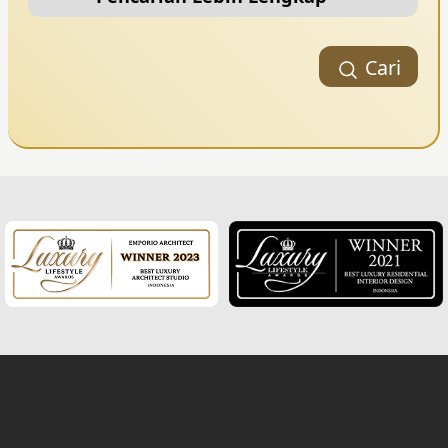
Kategori Portofolio
Cari
Style Bangunan
Jumlah Lantai
2
Luas Bangunan (m
)
Lokasi Project / Nama Project
Kode Project