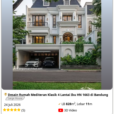
Desain Rumah Mediteran Klasik 4 Lantai Ibu HN 1663 di Bandung
Large House
2
✔
LB
828
m
, Lebar
11
m
24 Juli 2026
(5)
3D Video