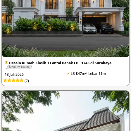
Desain Rumah Klasik 3 Lantai Bapak LPL 1743 di Surabaya
Medium House
2
✔
LB
847
m
, Lebar
15
m
18 Juli 2026
(7)