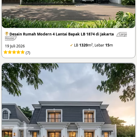
Desain Rumah Modern 4 Lantai Bapak LB 1874 di Jakarta
Large
House
2
✔
LB
1320
m
, Lebar
15
m
19 Juli 2026
(7)