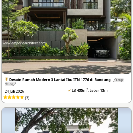
Desain Rumah Modern 3 Lantai Ibu ITN 1776 di Bandung
Large
House
2
✔
LB
435
m
, Lebar
13
m
24 Juli 2026
(3)