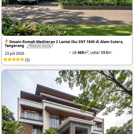
Desain Rumah Mediteran 2 Lantai Ibu SNT 1845 di Alam Sutera,
Tangerang
Medium House
2
✔
LB
468
m
, Lebar
13.5
m
23 Juli 2026
(5)